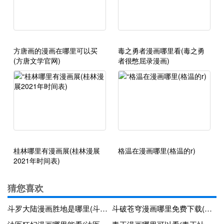
方唐画的漫画在哪里可以买
毒之勇者漫画哪里看(毒之勇
(方唐文学官网)
者很憋屈录漫画)
桂林哪里有漫画展(桂林漫展
格温在漫画哪里(格温的r)
2021年时间表)
猜您喜欢
斗罗大陆漫画胜地是哪里(斗罗大陆漫画谁在画)
斗破苍穹漫画哪里免费下载(斗破苍穹漫画打包下载)