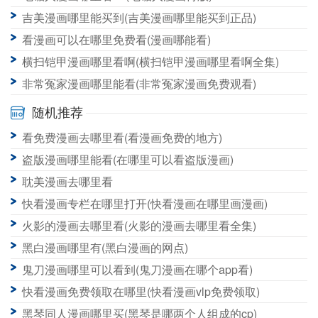
吉美漫画哪里能买到(吉美漫画哪里能买到正品)
看漫画可以在哪里免费看(漫画哪能看)
横扫铠甲漫画哪里看啊(横扫铠甲漫画哪里看啊全集)
非常冤家漫画哪里能看(非常冤家漫画免费观看)
随机推荐
看免费漫画去哪里看(看漫画免费的地方)
盗版漫画哪里能看(在哪里可以看盗版漫画)
耽美漫画去哪里看
快看漫画专栏在哪里打开(快看漫画在哪里画漫画)
火影的漫画去哪里看(火影的漫画去哪里看全集)
黑白漫画哪里有(黑白漫画的网点)
鬼刀漫画哪里可以看到(鬼刀漫画在哪个app看)
快看漫画免费领取在哪里(快看漫画vlp免费领取)
黑琴同人漫画哪里买(黑琴是哪两个人组成的cp)