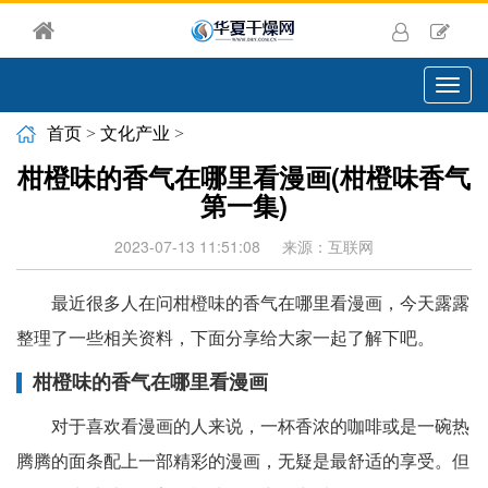
切
换
导
首页
>
文化产业
>
航
柑橙味的香气在哪里看漫画(柑橙味香气
第一集)
2023-07-13 11:51:08
来源：互联网
最近很多人在问柑橙味的香气在哪里看漫画，今天露露
整理了一些相关资料，下面分享给大家一起了解下吧。
柑橙味的香气在哪里看漫画
对于喜欢看漫画的人来说，一杯香浓的咖啡或是一碗热
腾腾的面条配上一部精彩的漫画，无疑是最舒适的享受。但