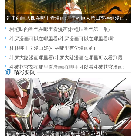
进击的巨人四在哪里看漫画(进击的巨人第四季播到漫画哪里)
柑橙味的香气在哪里看漫画(柑橙味香气第一集)
斗罗漫画可以在哪里看(斗罗漫画可以在哪里看啊)
桂林哪里学漫画好(桂林哪里有学漫画的)
斗罗大路漫画哪里看(斗罗大陆漫画在哪里可以看到最新)
斗破苍穹都在哪里看漫画(在哪里可以看斗破苍穹漫画)
精彩要闻
格斗实况漫画哪里可以看(去眼皮脂肪粒最有效的药膏)
桂林哪里有短期漫画(桂林漫音网)
果宝特攻漫画在哪里看(果宝特攻2漫画)
柑橘香气漫画哪里可以看(柑橘气香味漫画)
棍勇漫画哪里能看(棍勇是什么动漫软件看)
镜面骑士哪里可以看漫画(假面骑士镜飞彩图片)