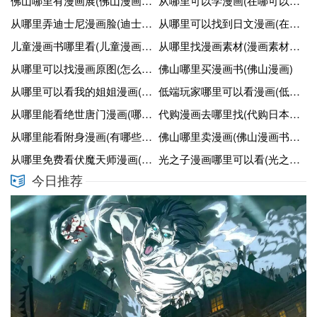
佛山哪里有漫画展(佛山漫画展在哪里看)
从哪里可以学漫画(在哪可以学画漫画)
从哪里弄迪士尼漫画脸(迪士尼漫画脸在哪拍)
从哪里可以找到日文漫画(在哪可以看日文原版漫画)
儿童漫画书哪里看(儿童漫画书哪里看全集)
从哪里找漫画素材(漫画素材网站有哪些)
从哪里可以找漫画原图(怎么找漫画图源)
佛山哪里买漫画书(佛山漫画)
从哪里可以看我的姐姐漫画(从哪里可以看我的姐姐漫画)
低端玩家哪里可以看漫画(低端玩家百度)
从哪里能看绝世唐门漫画(哪可以看绝世唐门漫画)
代购漫画去哪里找(代购日本漫画的淘宝店)
从哪里能看附身漫画(有哪些附身的漫画)
佛山哪里卖漫画(佛山漫画书店)
从哪里免费看伏魔天师漫画(伏魔天师漫画小说叫什么)
光之子漫画哪里可以看(光之子漫画哔哩哔哩)
今日推荐