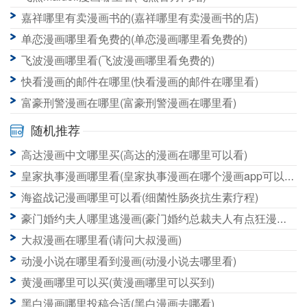
嘉祥哪里有卖漫画书的(嘉祥哪里有卖漫画书的店)
单恋漫画哪里看免费的(单恋漫画哪里看免费的)
飞波漫画哪里看(飞波漫画哪里看免费的)
快看漫画的邮件在哪里(快看漫画的邮件在哪里看)
富豪刑警漫画在哪里(富豪刑警漫画在哪里看)
随机推荐
高达漫画中文哪里买(高达的漫画在哪里可以看)
皇家执事漫画哪里看(皇家执事漫画在哪个漫画app可以看)
海盗战记漫画哪里可以看(细菌性肠炎抗生素疗程)
豪门婚约夫人哪里逃漫画(豪门婚约总裁夫人有点狂漫画全集免费阅读六漫画)
大叔漫画在哪里看(请问大叔漫画)
动漫小说在哪里看到漫画(动漫小说去哪里看)
黄漫画哪里可以买(黄漫画哪里可以买到)
黑白漫画哪里投稿合适(黑白漫画去哪看)