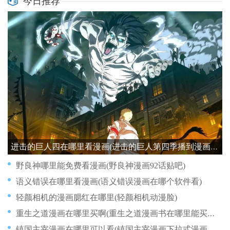
今日推荐
进击的巨人四在哪里看漫画(进击的巨人第四季播到漫画哪里)
野良神哪里能免费看漫画(野良神漫画92话贴吧)
语义错误在哪里看漫画(语义错误漫画在哪个软件看)
轻颜相机的漫画腮红在哪里(轻颜相机动漫脸)
重生之道漫画在哪里买啊(重生之道漫画书在哪里能买到)
镇国主宰漫画在哪里可以看(镇国主宰漫画下拉式漫画星球)