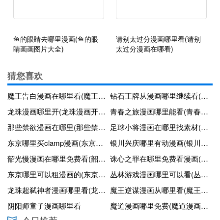
鱼的眼睛去哪里漫画(鱼的眼
请别太过分漫画哪里看(请别
睛画画图片大全)
太过分漫画在哪看)
猜您喜欢
魔王告白漫画在哪里看(魔王告白漫画在哪里看完整版)
钻石王牌从漫画哪里继续看(钻石王牌漫画画到哪了)
龙珠漫画哪里开(龙珠漫画开始时间)
青春之旅漫画哪里能看(青春之旅漫画哪里能看)
那些禁欲漫画在哪里(那些禁欲漫画在哪里看)
足球小将漫画在哪里找素材(足球小将漫画到哪了)
东京哪里买clamp漫画(东京卖动漫的地方)
银川兴庆哪里有动漫画(银川兴庆哪里有动漫画展)
韶光慢漫画在哪里免费看(韶光慢漫画免费观看下拉式6)
诛心之罪在哪里免费看漫画(诛心之罪漫画第六集)
东京哪里可以租漫画的(东京动漫周边店)
丛林游戏漫画哪里可以看(丛林游戏漫画哪里可以看)
龙珠超弑神者漫画哪里看(龙珠英雄弑神者)
魔王逆谋漫画从哪里看(魔王逆袭攻略)
阴阳师童子漫画哪里看
魔道漫画哪里免费(魔道漫画完结了吗)