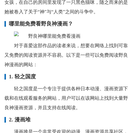
女孩，在自己的房间里发现了一只黑色猫咪，随之而来的是
她被卷入了关于“神”与“人类”之间的斗争中。
哪里能免费看野良神漫画？
对于喜爱这部作品的读者来说，想要在网络上找到可靠
又免费的阅读资源并不容易。以下是一些可以免费阅读野良
神漫画的网站：
1. 轻之国度
轻之国度是一个专注于提供各种日本动漫、漫画资源下
载和在线观看服务的网站，用户可以在该网站上找到大量野
良神漫画资源，并且支持在线阅读。
2. 漫画堆
漫画堆是一个非常受欢迎的动漫、漫画资源共享社区，