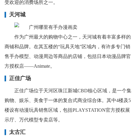
受欢迎的消费场所之一。
天河城
作为广州最大的购物中心之一，天河城有着丰富多样的
商铺和品牌。在其五楼的“玩具天地”区域内，有许多专门销
售手办模型、动漫周边等商品的店铺，包括日本动漫品牌官
方授权店——Animate。
正佳广场
正佳广场位于天河区珠江新城CBD核心区域，是一个集
购物、娱乐、美食于一体的复合式商业综合体。其中4楼及5
楼设有动漫玩具销售区域，包括PLAYSTATION官方授权展
示厅、万代模型专卖店等。
太古汇