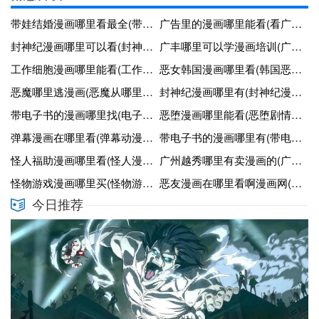
带娃结婚漫画哪里看最全(带娃结婚漫画哪里看最全的)
广告里的漫画哪里能看(看广告看漫画的软件)
封神纪漫画哪里可以看(封神纪漫画哪里可以看完整版)
广丰哪里可以学漫画培训(广丰哪里可以学漫画培训班)
工作细胞漫画哪里能看(工作细胞官方漫画指南)
恶女韩国漫画哪里看(韩国恶女结局什么意思)
恶魔哪里逃漫画(恶魔从哪里来)
封神纪漫画哪里有(封神纪漫画在哪能看)
带电子书的漫画哪里找(电子漫画书免费下载)
恶堕漫画哪里能看(恶堕剧情是什么意思)
弹幕漫画在哪里看(弹幕动漫下载)
带电子书的漫画哪里有(带电子书的漫画哪里有卖的)
怪人福助漫画哪里看(怪人漫画)
广州越秀哪里有卖漫画的(广州越秀哪里有卖漫画的地方)
怪物游戏漫画哪里买(怪物游戏漫画220集)
恶友漫画在哪里看啊漫画网(恶友超话)
今日推荐