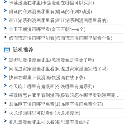
卡莲漫画在哪里(卡莲漫画在哪里可以买到)
驸马的守则漫画哪里有(驸马的守则3动漫)
画江湖系列漫画哪里看(画江湖系列漫画哪里看的)
金玉王朝漫画哪里看(金玉王朝1―9全)
假面谎言漫画哪里能看(假面谎言漫画哪里能看全集)
随机推荐
黑街动漫接漫画哪里(黑街漫画是停更了吗)
间谍过家家漫画哪里看(间谍过家家漫画完结了吗)
快岸在哪里下载漫画(快漫画在线下载)
今天晚上哪里有鬼漫画(今晚哪里有鬼系列)
极致暗恋在哪里看到漫画(极致暗恋在哪里看到漫画完整版)
君临臣下漫画哪里免费(君临臣下漫画免费全部)
火龙漫画哪里可以看到(火龙果漫屋)
眷思量漫画哪里可以看(眷思量有漫画吗)