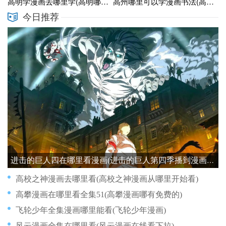
高明学漫画去哪里学(高明哪里学画画的)
高州哪里可以学漫画书法(高州画室)
今日推荐
进击的巨人四在哪里看漫画(进击的巨人第四季播到漫画哪里)
高校之神漫画去哪里看(高校之神漫画从哪里开始看)
高攀漫画在哪里看全集51(高攀漫画哪有免费的)
飞轮少年全集漫画哪里能看(飞轮少年漫画)
风云漫画全集在哪里看(风云漫画在线看下拉)