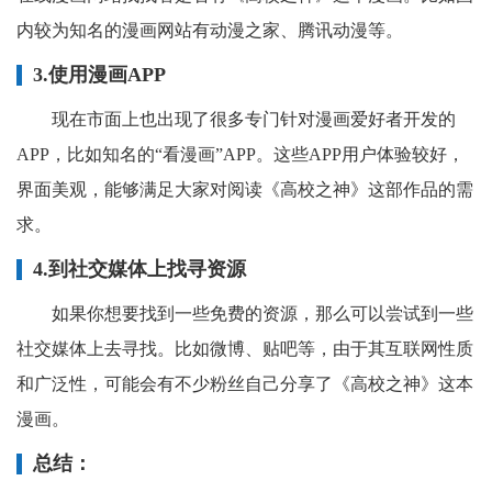
内较为知名的漫画网站有动漫之家、腾讯动漫等。
3.使用漫画APP
现在市面上也出现了很多专门针对漫画爱好者开发的
APP，比如知名的“看漫画”APP。这些APP用户体验较好，
界面美观，能够满足大家对阅读《高校之神》这部作品的需
求。
4.到社交媒体上找寻资源
如果你想要找到一些免费的资源，那么可以尝试到一些
社交媒体上去寻找。比如微博、贴吧等，由于其互联网性质
和广泛性，可能会有不少粉丝自己分享了《高校之神》这本
漫画。
总结：