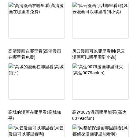
高清漫画在哪里看(高清漫画
风云漫画可以哪里看到(风云
在哪里看免费)
漫画可以哪里看到小说)
高城的漫画在哪里看(高城知
高达0079漫画哪里能买(高达
乎)
0079acfun)