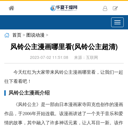
切
换
导
首页
>
图说动漫
>
航
风铃公主漫画哪里看(风铃公主超清)
2023-07-02 11:51:08
来源：互联网
今天红红为大家带来风铃公主漫画哪里看，让我们一起
往下看看吧！
风铃公主漫画介绍
《风铃公主》是一部由日本漫画家寺田克也创作的漫画
作品，于2006年开始连载。该漫画讲述了一个关于音乐和爱
情的故事，其中融入了许多神话元素，让人耳目一新。该作