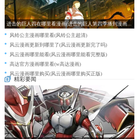
进击的巨人四在哪里看漫画(进击的巨人第四季播到漫画哪里)
风铃公主漫画哪里看(风铃公主超清)
风云漫画更新到哪里了(风云漫画更新完了吗)
风云漫画哪里能看(风云漫画哪里能看完整版)
高达官方漫画哪里看(w高达漫画)
风云漫画哪里购买(风云漫画哪里购买正版)
精彩要闻
风云漫画哪里出的(风云漫画在哪里看清晰点的)
风云雄霸天下哪里看漫画(风云雄霸天下漫画结局)
骨科断奶漫画在哪里看(有没有什么骨科漫画推荐)
高清3d漫画哪里下载(3dmanh)
高校之神漫画哪里能看(高校之神漫画叫什么名字)