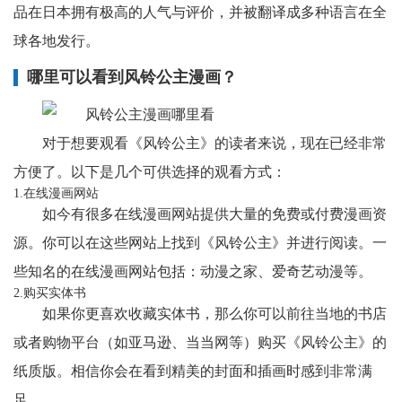
品在日本拥有极高的人气与评价，并被翻译成多种语言在全
球各地发行。
哪里可以看到风铃公主漫画？
对于想要观看《风铃公主》的读者来说，现在已经非常
方便了。以下是几个可供选择的观看方式：
1.在线漫画网站
如今有很多在线漫画网站提供大量的免费或付费漫画资
源。你可以在这些网站上找到《风铃公主》并进行阅读。一
些知名的在线漫画网站包括：动漫之家、爱奇艺动漫等。
2.购买实体书
如果你更喜欢收藏实体书，那么你可以前往当地的书店
或者购物平台（如亚马逊、当当网等）购买《风铃公主》的
纸质版。相信你会在看到精美的封面和插画时感到非常满
足。