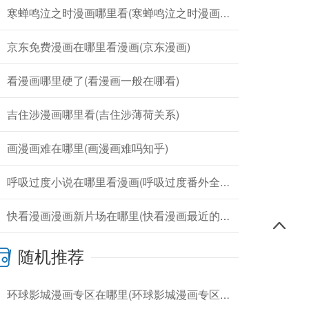
寒蝉鸣泣之时漫画哪里看(寒蝉鸣泣之时漫画完结了吗)
京东免费漫画在哪里看漫画(京东漫画)
看漫画哪里硬了(看漫画一般在哪看)
吉住涉漫画哪里看(吉住涉薄荷关系)
画漫画难在哪里(画漫画难吗知乎)
呼吸过度小说在哪里看漫画(呼吸过度番外全漫画)
快看漫画漫画新片场在哪里(快看漫画最近的新漫)
随机推荐
环球影城漫画专区在哪里(环球影城漫画专区在哪里找)