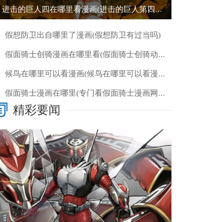
进击的巨人四在哪里看漫画(进击的巨人第四季播到漫画哪里)
假想防卫出自哪里了漫画(假想防卫有过当吗)
假面骑士创骑漫画在哪里看(假面骑士创骑动漫图)
候鸟在哪里可以看漫画(候鸟在哪里可以看漫画书)
假面骑士漫画在哪里(专门看假面骑士漫画网站)
精彩要闻
僵尸日记漫画从哪里看全集(僵尸日记漫画从哪里看全集完整版)
井绳漫画家哪里人(井井绳绳什么意思)
假面皇子在哪里看漫画(假面皇妃)
京剧猫漫画哪里有得看(京剧猫漫画哪里有得看啊)
假面骑士漫画哪里有买(假面骑士漫画在哪个软件看)
剑与花漫画哪里看(剑与花韩剧百度云)