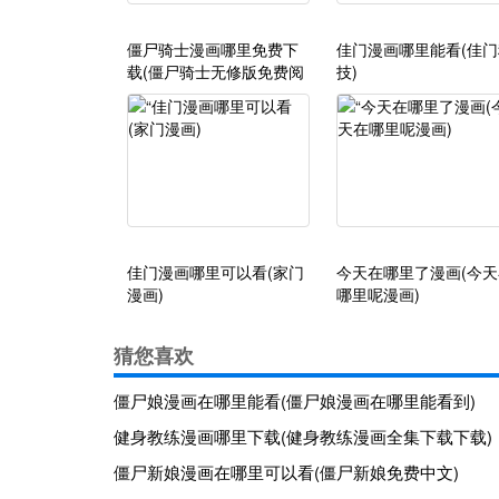
僵尸骑士漫画哪里免费下
佳门漫画哪里能看(佳门
载(僵尸骑士无修版免费阅
技)
读在线)
佳门漫画哪里可以看(家门
今天在哪里了漫画(今天
漫画)
哪里呢漫画)
猜您喜欢
僵尸娘漫画在哪里能看(僵尸娘漫画在哪里能看到)
健身教练漫画哪里下载(健身教练漫画全集下载下载)
僵尸新娘漫画在哪里可以看(僵尸新娘免费中文)