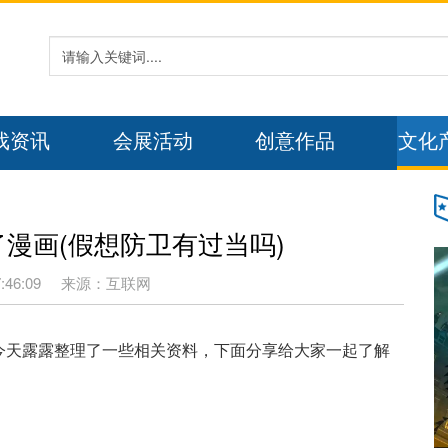
戏资讯
会展活动
创意作品
文化
漫画(假想防卫有过当吗)
:46:09
来源：互联网
今天露露整理了一些相关资料，下面分享给大家一起了解