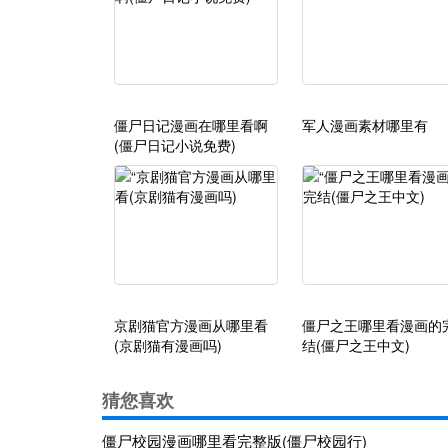
僵尸日记漫画在哪里看啊
军人漫画素材哪里有
(僵尸日记小说免费)
京剧猫官方漫画从哪里看
僵尸之王哪里看漫画的
(京剧猫有漫画吗)
结(僵尸之王中文)
猜您喜欢
僵尸校园漫画哪里看完整版(僵尸校园行)