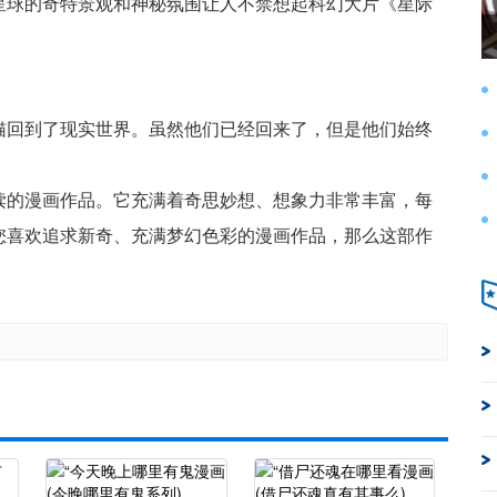
星球的奇特景观和神秘氛围让人不禁想起科幻大片《星际
猫回到了现实世界。虽然他们已经回来了，但是他们始终
读的漫画作品。它充满着奇思妙想、想象力非常丰富，每
您喜欢追求新奇、充满梦幻色彩的漫画作品，那么这部作