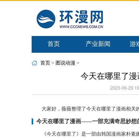
首页
产业新闻
游
首页
>
图说动漫
>
今天在哪里了漫
2023-06-29 19
大家好，薇薇整理了今天在哪里了漫画相关
今天在哪里了漫画——一部充满奇思妙想
《今天在哪里了》是一部由韩国漫画家朴素