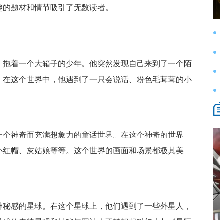
趣的题材和情节吸引了无数读者。
、拖着一个大箱子的少年。他突然发现自己来到了一个陌
。在这个世界中，他遇到了一只会说话、粉色毛茸茸的小
一个神奇而充满想象力的童话世界。在这个神奇的世界
小红帽、灰姑娘等等。这个世界的画面和场景都极其美
神秘感的星球。在这个星球上，他们遇到了一些外星人，