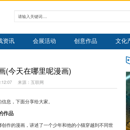
戏资讯
会展活动
创意作品
文化
画(今天在哪里呢漫画)
:12:07
来源：互联网
的信息，下面分享给大家。
的作品
娜创作的漫画，讲述了一个少年和他的小猫穿越到不同世