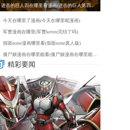
进击的巨人四在哪里看漫画(进击的巨人第四季播到漫画哪里)
今天在哪里了漫画(今天在哪里呢漫画)
军曹漫画在哪里(军曹keroro完结了吗)
假面noise漫画哪里看(假面noise真人版)
僵尸娘漫画在哪里能看(僵尸娘漫画在哪里能看到)
精彩要闻
交易游戏漫画免费哪里可看(交易游戏漫画免费阅读全集)
健身教练漫画哪里下载(健身教练漫画全集下载下载)
健身少女哪里可以看漫画(健身少女哪里可以看漫画书)
僵尸新娘漫画在哪里可以看(僵尸新娘免费中文)
军火女王漫画在哪里(军火女王完结)
僵尸新娘漫画在哪里可以看(僵尸新娘漫画在哪里可以看完整版)