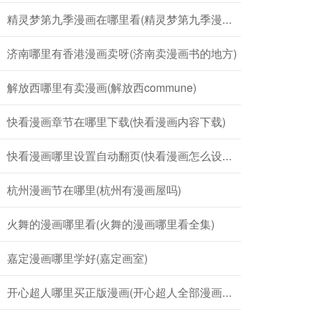
精灵梦第九季漫画在哪里看(精灵梦第九季漫画在哪里看全集)
济南哪里有香港漫画卖呀(济南卖漫画书的地方)
解放西哪里有卖漫画(解放西commune)
快看漫画章节在哪里下载(快看漫画内容下载)
快看漫画哪里设置自动翻页(快看漫画怎么设置自动翻页)
杭州漫画节在哪里(杭州有漫画屋吗)
火舞的漫画哪里看(火舞的漫画哪里看全集)
嘉定漫画哪里学好(嘉定画室)
开心超人哪里买正版漫画(开心超人全部漫画飞飞影视)