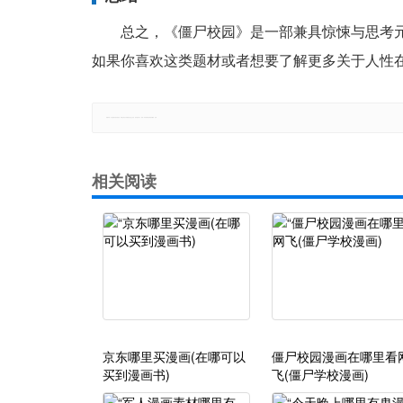
总之，《僵尸校园》是一部兼具惊悚与思考
如果你喜欢这类题材或者想要了解更多关于人性
郑重声明：本文版权归原作者所有，转载文章仅为传播更多信息之目的，如有侵权行为，请第一时间联系我们修改或删除，多谢。
相关阅读
京东哪里买漫画(在哪可以
僵尸校园漫画在哪里看
买到漫画书)
飞(僵尸学校漫画)