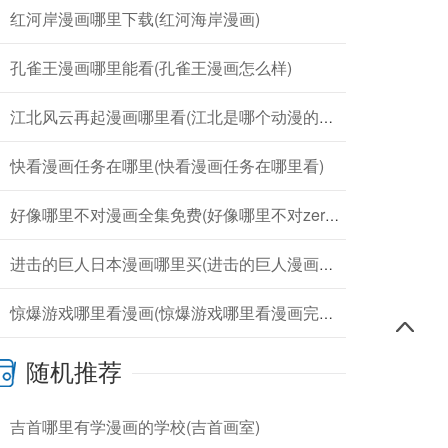
红河岸漫画哪里下载(红河海岸漫画)
孔雀王漫画哪里能看(孔雀王漫画怎么样)
江北风云再起漫画哪里看(江北是哪个动漫的主角)
快看漫画任务在哪里(快看漫画任务在哪里看)
好像哪里不对漫画全集免费(好像哪里不对zero漫画)
进击的巨人日本漫画哪里买(进击的巨人漫画哪里卖)
惊爆游戏哪里看漫画(惊爆游戏哪里看漫画完整版)
随机推荐
吉首哪里有学漫画的学校(吉首画室)