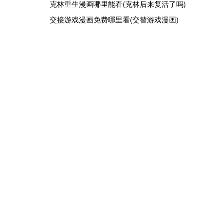
克林重生漫画哪里能看(克林后来复活了吗)
交接游戏漫画免费哪里看(交替游戏漫画)