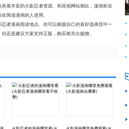
也有着丰富的火影忍者资源。和其他网站相比，漫画柜在
喜欢阅读漫画的人使用。
影忍者漫画阅读地点。你可以根据自己的喜好选择其中一
，但还是建议大家支持正版，购买相关出版物。
漫
火影忍者的漫画哪里看(火
火影漫画哪里免费观看(火