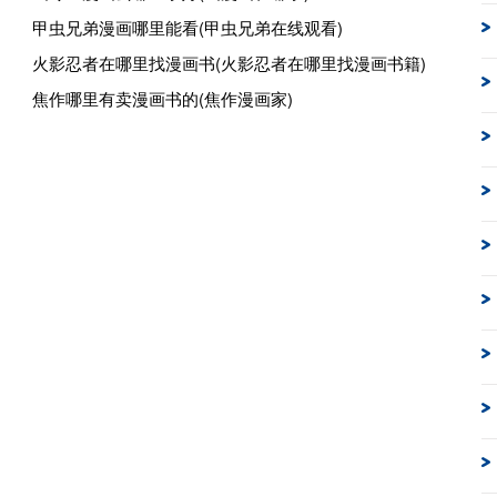
甲虫兄弟漫画哪里能看(甲虫兄弟在线观看)
火影忍者在哪里找漫画书(火影忍者在哪里找漫画书籍)
焦作哪里有卖漫画书的(焦作漫画家)