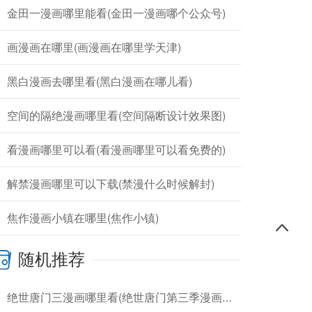
金田一漫画哪里能看(金田一漫画哪个公众号)
画漫画在哪里(画漫画在哪里学天津)
黑白漫画去哪里看(黑白漫画在哪儿看)
空间的隔绝漫画哪里看(空间隔断设计效果图)
看漫画哪里可以看(看漫画哪里可以看免费的)
解禁漫画哪里可以下载(禁漫什么时候解封)
焦作漫画小镇在哪里(焦作小镇)
随机推荐
绝世唐门三漫画哪里看(绝世唐门第三季漫画在哪里看)