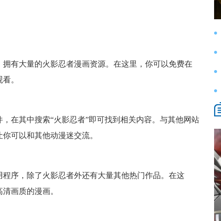
，拥有大量的火影忍者漫画资源。在这里，你可以免费在
观看。
，在其中搜索“火影忍者”即可找到相关内容。与其他网站
让你可以和其他动漫迷交流。
用程序，除了火影忍者外还有大量其他热门作品。在这
高清画质的漫画。