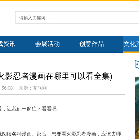
戏资讯
会展活动
创意作品
文化
火影忍者漫画在哪里可以看全集)
:56:08
来源：互联网
看，让我们一起往下看看吧！
线阅读各种漫画。那么，想要看火影忍者漫画，应该去哪