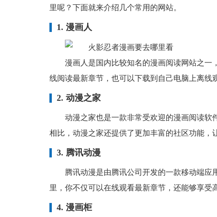
里呢？下面就来介绍几个常用的网站。
1. 漫画人
漫画人是国内比较知名的漫画阅读网站之一
线阅读最新章节，也可以下载到自己电脑上离线
2. 动漫之家
动漫之家也是一款非常受欢迎的漫画阅读软件
相比，动漫之家还提供了更加丰富的社区功能，
3. 腾讯动漫
腾讯动漫是由腾讯公司开发的一款移动端应
里，你不仅可以在线观看最新章节，还能够享受
4. 漫画柜