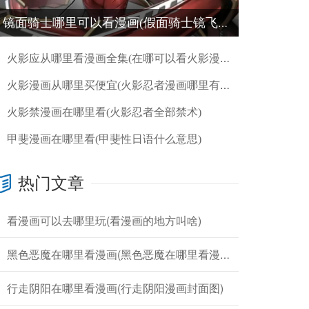
镜面骑士哪里可以看漫画(假面骑士镜飞彩图片)
火影应从哪里看漫画全集(在哪可以看火影漫画)
火影漫画从哪里买便宜(火影忍者漫画哪里有卖)
火影禁漫画在哪里看(火影忍者全部禁术)
甲斐漫画在哪里看(甲斐性日语什么意思)
火影忍者在哪里买漫画券(火影忍者漫画书多少钱)
热门文章
狐妖小红娘画到漫画哪里(狐妖小红娘有漫画书吗)
看漫画可以去哪里玩(看漫画的地方叫啥)
狐狸传说漫画哪里看全集(韩剧狐狸传说免费观看中文)
画家的味道漫画哪里看(画家的画阅读答案)
黑色恶魔在哪里看漫画(黑色恶魔在哪里看漫画完整版)
火焰公主在哪里看漫画(火焰公主的照片)
行走阴阳在哪里看漫画(行走阴阳漫画封面图)
环太平洋漫画在哪里卖(环太平洋漫画在哪里卖的)