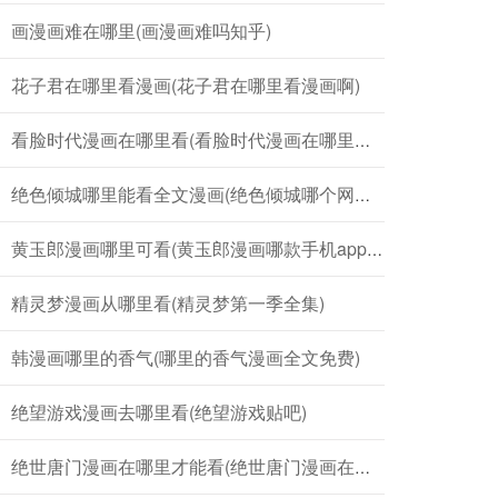
画漫画难在哪里(画漫画难吗知乎)
花子君在哪里看漫画(花子君在哪里看漫画啊)
看脸时代漫画在哪里看(看脸时代漫画在哪里看公众号)
绝色倾城哪里能看全文漫画(绝色倾城哪个网址可以看)
黄玉郎漫画哪里可看(黄玉郎漫画哪款手机app能看)
精灵梦漫画从哪里看(精灵梦第一季全集)
韩漫画哪里的香气(哪里的香气漫画全文免费)
绝望游戏漫画去哪里看(绝望游戏贴吧)
绝世唐门漫画在哪里才能看(绝世唐门漫画在哪里看免费动漫)