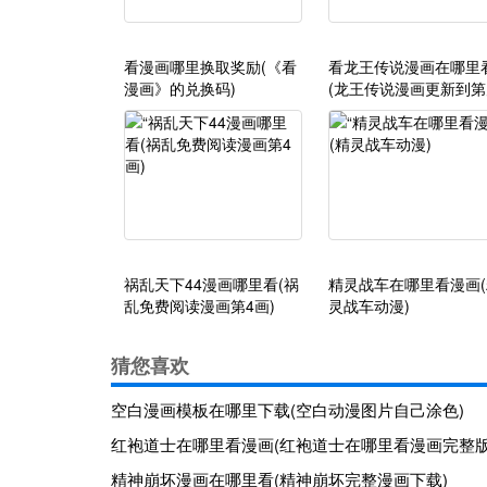
看漫画哪里换取奖励(《看
看龙王传说漫画在哪里
漫画》的兑换码)
(龙王传说漫画更新到第
册)
祸乱天下44漫画哪里看(祸
精灵战车在哪里看漫画(
乱免费阅读漫画第4画)
灵战车动漫)
猜您喜欢
空白漫画模板在哪里下载(空白动漫图片自己涂色)
红袍道士在哪里看漫画(红袍道士在哪里看漫画完整版
精神崩坏漫画在哪里看(精神崩坏完整漫画下载)