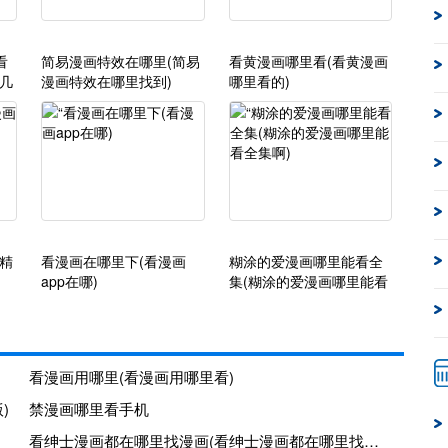
看
简易漫画特效在哪里(简易
看黄漫画哪里看(看黄漫画
几
漫画特效在哪里找到)
哪里看的)
精
看漫画在哪里下(看漫画
糊涂的爱漫画哪里能看全
app在哪)
集(糊涂的爱漫画哪里能看
全集啊)
看漫画用哪里(看漫画用哪里看)
)
禁漫画哪里看手机
看绅士漫画都在哪里找漫画(看绅士漫画都在哪里找漫画的)