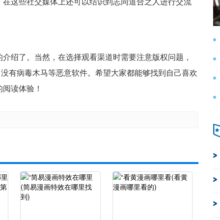
，在这些社交媒体上还可以结识到志同道合之人进行交流
的介绍了。当然，在选择观看渠道时需要注意版权问题，
、没有病毒木马等恶意软件。希望大家都能够找到自己喜欢
的阅读体验！