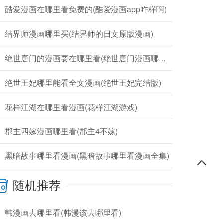
酷爱漫画在哪里看免费的(酷爱漫画app咋样啊)
结界师漫画哪里买(结界师的日文原版漫画)
绝世唐门的漫画要在哪里看(绝世唐门漫画哪可以看)
绝世王妃哪里能看全文漫画(绝世王妃完结版)
花样江湖在哪里看漫画(花样江湖游戏)
郡主四嫁漫画哪里看(郡主4不嫁)
黑暗故事哪里看漫画(黑暗故事哪里看漫画全集)
随机推荐
韩漫画去哪里看(韩漫该去哪里看)