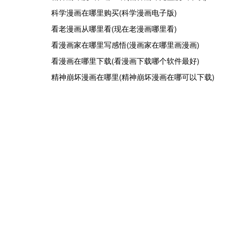
科学漫画在哪里购买(科学漫画电子版)
看老漫画从哪里看(现在老漫画哪里看)
看漫画家在哪里写感悟(漫画家在哪里画漫画)
看漫画在哪里下载(看漫画下载哪个软件最好)
精神崩坏漫画在哪里(精神崩坏漫画在哪可以下载)