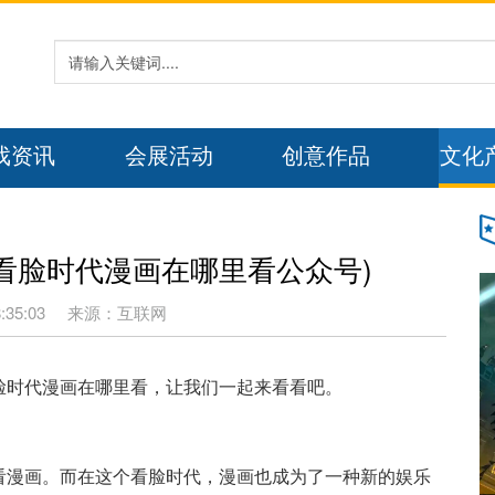
戏资讯
会展活动
创意作品
文化
看脸时代漫画在哪里看公众号)
:35:03
来源：互联网
脸时代漫画在哪里看，让我们一起来看看吧。
看漫画。而在这个看脸时代，漫画也成为了一种新的娱乐