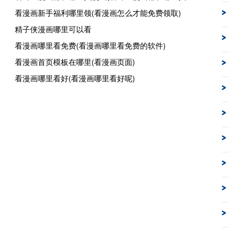
看漫画新手福利哪里领(看漫画怎么才能免费领取)
精子侠漫画哪里可以看
看漫画哪里看免费(看漫画哪里看免费的软件)
看漫画首页模板在哪里(看漫画页面)
看漫画哪里看好(看漫画哪里看好呢)