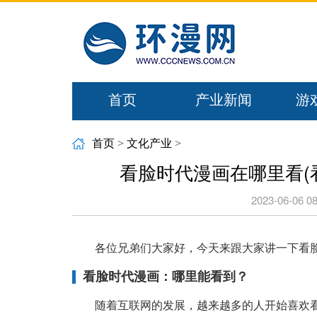
首页
产业新闻
游
首页
>
文化产业
>
看脸时代漫画在哪里看(
2023-06-06 08
各位兄弟们大家好，今天来跟大家讲一下看
看脸时代漫画：哪里能看到？
随着互联网的发展，越来越多的人开始喜欢