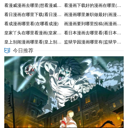
看漫威漫画去哪里(想看漫威漫画哪里最全)
看漫画下载好的漫画在哪里(漫画下载后用手机怎么看)
看日漫画在哪里下载(看日漫画用什么软件好)
画漫画哪里兼职做最好(画漫画找什么工作)
看成漫画哪里看(在哪看成漫)
画漫画要到哪里投稿(画漫画要到哪里投稿呢)
皇家丫头在哪里看漫画(皇家宠婢全文免费阅读(假面的盛宴))
看日本漫画去哪里看(看日本漫画去哪里看比较好)
皇上别闹漫画哪里看(皇上别闹漫画下拉试6)
监狱学园漫画哪里有(监狱学园动画到完结漫画的第几话)
今日推荐