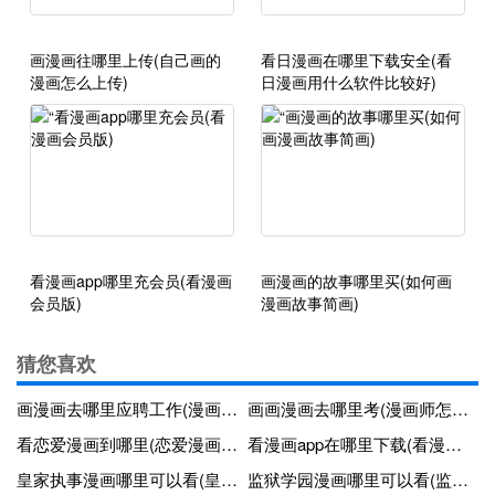
画漫画往哪里上传(自己画的
看日漫画在哪里下载安全(看
漫画怎么上传)
日漫画用什么软件比较好)
看漫画app哪里充会员(看漫画
画漫画的故事哪里买(如何画
会员版)
漫画故事简画)
猜您喜欢
画漫画去哪里应聘工作(漫画怎么找工作)
画画漫画去哪里考(漫画师怎么考)
看恋爱漫画到哪里(恋爱漫画销量)
看漫画app在哪里下载(看漫画下载哪个软件)
皇家执事漫画哪里可以看(皇家执事漫画在哪个漫画app可以看)
监狱学园漫画哪里可以看(监狱学园动画到完结漫画的第几话)