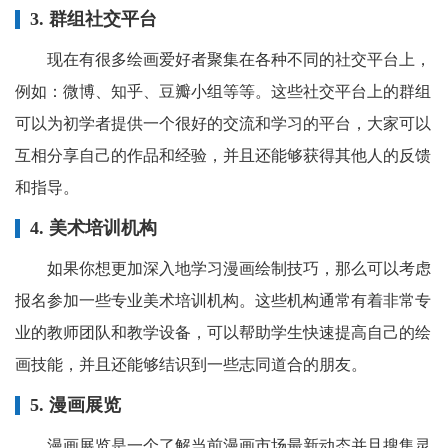
3. 群组社交平台
现在有很多绘画爱好者聚集在各种不同的社交平台上，
例如：微博、知乎、豆瓣小组等等。这些社交平台上的群组
可以为初学者提供一个很好的交流和学习的平台，大家可以
互相分享自己的作品和经验，并且还能够获得其他人的反馈
和指导。
4. 美术培训机构
如果你想更加深入地学习漫画绘制技巧，那么可以考虑
报名参加一些专业美术培训机构。这些机构通常有着非常专
业的教师团队和教学设备，可以帮助学生快速提高自己的绘
画技能，并且还能够结识到一些志同道合的朋友。
5. 漫画展览
漫画展览是一个了解当前漫画市场最新动态并且搜集灵