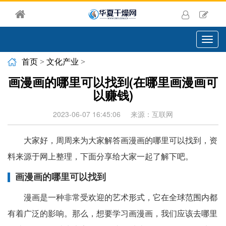
切
换
导
首页
>
文化产业
>
航
画漫画的哪里可以找到(在哪里画漫画可
以赚钱)
2023-06-07 16:45:06
来源：互联网
大家好，周周来为大家解答画漫画的哪里可以找到，资
料来源于网上整理，下面分享给大家一起了解下吧。
画漫画的哪里可以找到
漫画是一种非常受欢迎的艺术形式，它在全球范围内都
有着广泛的影响。那么，想要学习画漫画，我们应该去哪里