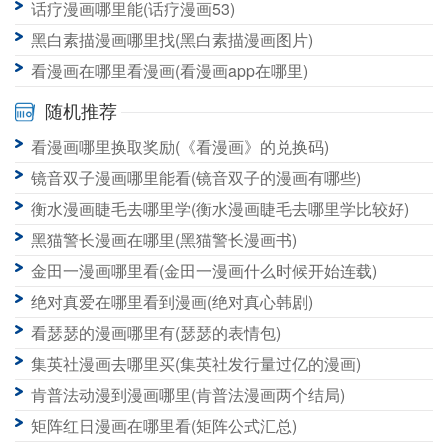
话疗漫画哪里能(话疗漫画53)
黑白素描漫画哪里找(黑白素描漫画图片)
看漫画在哪里看漫画(看漫画app在哪里)
随机推荐
看漫画哪里换取奖励(《看漫画》的兑换码)
镜音双子漫画哪里能看(镜音双子的漫画有哪些)
衡水漫画睫毛去哪里学(衡水漫画睫毛去哪里学比较好)
黑猫警长漫画在哪里(黑猫警长漫画书)
金田一漫画哪里看(金田一漫画什么时候开始连载)
绝对真爱在哪里看到漫画(绝对真心韩剧)
看瑟瑟的漫画哪里有(瑟瑟的表情包)
集英社漫画去哪里买(集英社发行量过亿的漫画)
肯普法动漫到漫画哪里(肯普法漫画两个结局)
矩阵红日漫画在哪里看(矩阵公式汇总)