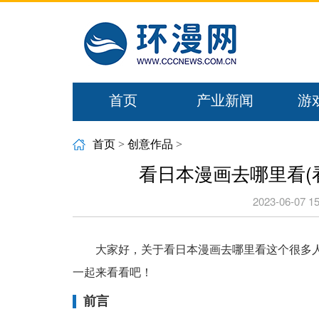
首页
产业新闻
游
首页
>
创意作品
>
看日本漫画去哪里看(
2023-06-07 15
大家好，关于看日本漫画去哪里看这个很多
一起来看看吧！
前言