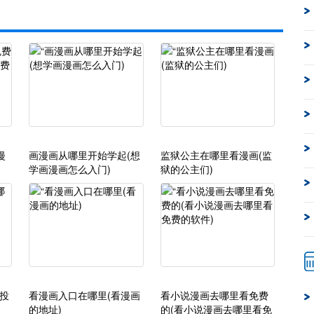
漫
画漫画从哪里开始学起(想
监狱公主在哪里看漫画(监
学画漫画怎么入门)
狱的公主们)
投
看漫画入口在哪里(看漫画
看小说漫画去哪里看免费
的地址)
的(看小说漫画去哪里看免