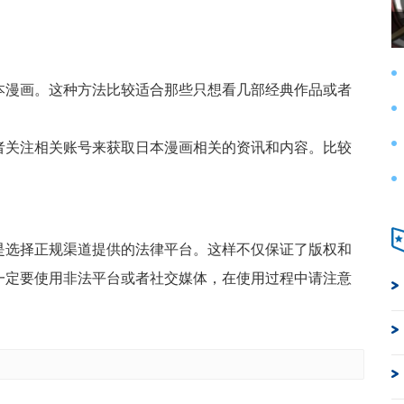
本漫画。这种方法比较适合那些只想看几部经典作品或者
者关注相关账号来获取日本漫画相关的资讯和内容。比较
是选择正规渠道提供的法律平台。这样不仅保证了版权和
一定要使用非法平台或者社交媒体，在使用过程中请注意