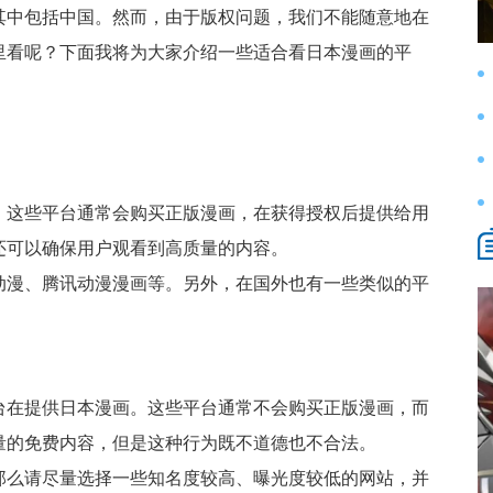
其中包括中国。然而，由于版权问题，我们不能随意地在
里看呢？下面我将为大家介绍一些适合看日本漫画的平
。这些平台通常会购买正版漫画，在获得授权后提供给用
还可以确保用户观看到高质量的内容。
动漫、腾讯动漫漫画等。另外，在国外也有一些类似的平
台在提供日本漫画。这些平台通常不会购买正版漫画，而
量的免费内容，但是这种行为既不道德也不合法。
那么请尽量选择一些知名度较高、曝光度较低的网站，并