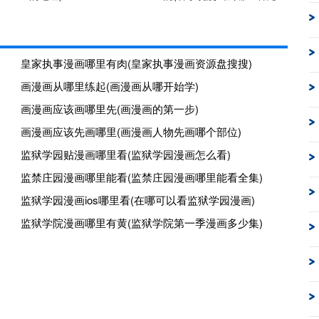
费的软件)
皇家执事漫画哪里有肉(皇家执事漫画资源盘搜搜)
画漫画从哪里练起(画漫画从哪开始学)
画漫画应该画哪里先(画漫画的第一步)
画漫画应该先画哪里(画漫画人物先画哪个部位)
监狱学园贴漫画哪里看(监狱学园漫画怎么看)
监禁庄园漫画哪里能看(监禁庄园漫画哪里能看全集)
监狱学园漫画ios哪里看(在哪可以看监狱学园漫画)
监狱学院漫画哪里有黄(监狱学院第一季漫画多少集)