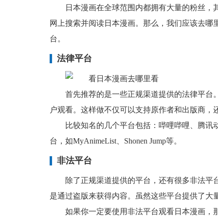
日本漫画在全球范围内都拥有大量的粉丝，
网上搜索并阅读日本漫画。那么，我们应该去哪
台。
法律平台
首先推荐的是一些正规渠道提供的法律平台
户观看。这样做不仅可以支持原作者和出版商，
比较知名的几个平台包括：哔哩哔哩、腾讯
台，如MyAnimeList、Shonen Jump等。
非法平台
除了正规渠道提供的平台，还有很多非法平
是通过盗版来获得内容。虽然这些平台提供了大
如果你一定要使用非法平台观看日本漫画，