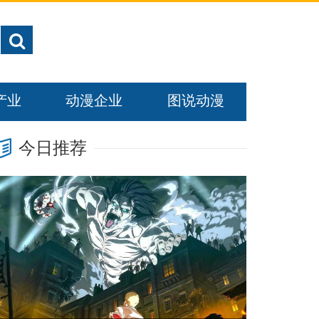
产业
动漫企业
图说动漫
今日推荐