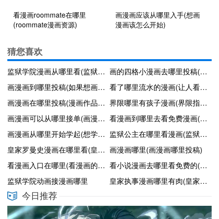
看漫画roommate在哪里
画漫画应该从哪里入手(想画
(roommate漫画资源)
漫画该怎么开始)
猜您喜欢
监狱学院漫画从哪里看(监狱学园漫画在哪里能看)
画的四格小漫画去哪里投稿(画四格漫画要多大画布)
画漫画到哪里投稿(如果想画漫画投稿应该可以投到哪里)
看了哪里流水的漫画(让人看了水流不止的漫画)
画漫画在哪里投稿(漫画作品在哪里投稿)
界限哪里有孩子漫画(界限指的是什么)
画漫画可以从哪里接单(画漫画可以从哪里接单啊)
看漫画到哪里去看免费漫画(漫画在哪可以看免费的)
画漫画从哪里开始学起(想学画漫画怎么入门)
监狱公主在哪里看漫画(监狱的公主们)
皇家罗曼史漫画在哪里看(皇家罗曼史漫画下拉式无广告)
画漫画哪里(画漫画哪里投稿)
看漫画入口在哪里(看漫画的地址)
看小说漫画去哪里看免费的(看小说漫画去哪里看免费的软件)
监狱学院动画接漫画哪里
皇家执事漫画哪里有肉(皇家执事漫画资源盘搜搜)
今日推荐