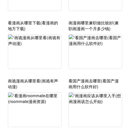
看漫画从哪里下载(看漫画的
画漫画哪里兼职做比较好(兼
地方下载)
职画漫画一个月多少钱)
画诡漫画从哪里看(画诡有声
看国产漫画去哪里(看国产漫
动漫)
画用什么软件好)