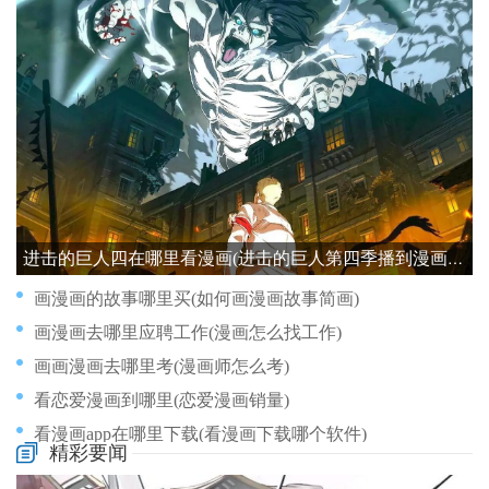
进击的巨人四在哪里看漫画(进击的巨人第四季播到漫画哪里)
画漫画的故事哪里买(如何画漫画故事简画)
画漫画去哪里应聘工作(漫画怎么找工作)
画画漫画去哪里考(漫画师怎么考)
看恋爱漫画到哪里(恋爱漫画销量)
看漫画app在哪里下载(看漫画下载哪个软件)
精彩要闻
皇家执事漫画哪里可以看(皇家执事漫画在哪个漫画app可以看)