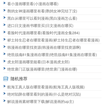
看小说漫画去哪里看免费的(看小说漫画用什么软件好全本免费的)
看小漫画哪里看(小漫画在哪看)
疾风传漫画哪里看(疾风传哪里看全集)
鹡鸰女神漫画哪里有看(鹡鸰女神完结了没)
黑白从哪里可以看到漫画(黑白漫画怎么看)
进口日文漫画书哪里买(日文漫画在哪买)
看脸时代漫画哪里看(看脸时代漫画全集284)
秽土转生忍者在哪里看漫画(秽土转生忍者在哪里看漫画)
韩漫画在哪里找资源(韩漫画在哪里找资源啊)
绝世战魂81集漫画在哪里(绝世战魂81集漫画在哪里看)
虎太郎漫画哪里能看(日本漫画虎太郎)
绝世唐门正版漫画哪里(绝世唐门漫画在哪)
随机推荐
航海王真人版在哪里看漫画(航海王真人版视频)
绝对陷阱在哪里看到的漫画(什么是绝对沉陷)
解说漫画素材哪里下载(解说漫画的up主)