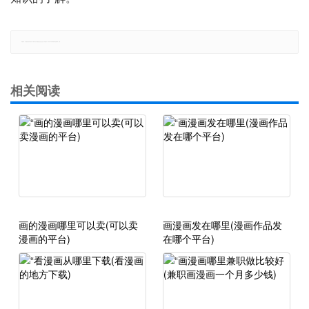
郑重声明：本文版权归原作者所有，转载文章仅为传播更多信息之目的，如有侵权行为，请第一时间联系我们修改或删除，多谢。
相关阅读
画的漫画哪里可以卖(可以卖
画漫画发在哪里(漫画作品发
漫画的平台)
在哪个平台)