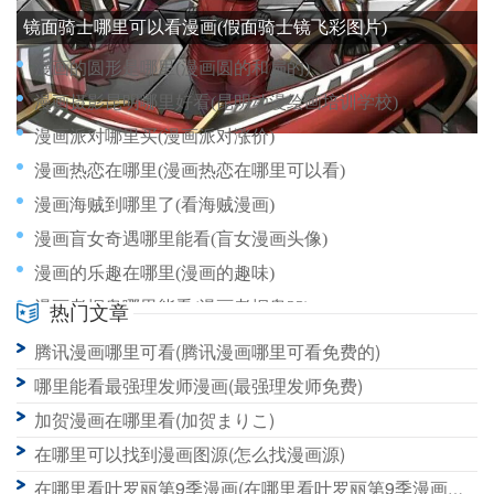
镜面骑士哪里可以看漫画(假面骑士镜飞彩图片)
漫画的圆形是哪里(漫画圆的和扁的)
漫画摄影昆明哪里好看(昆明动漫绘画培训学校)
漫画派对哪里买(漫画派对涨价)
漫画热恋在哪里(漫画热恋在哪里可以看)
漫画海贼到哪里了(看海贼漫画)
漫画盲女奇遇哪里能看(盲女漫画头像)
漫画的乐趣在哪里(漫画的趣味)
漫画老烟鬼哪里能看(漫画老烟鬼23)
热门文章
漫画疯狗在哪里看(漫画疯狗在哪里看全集)
腾讯漫画哪里可看(腾讯漫画哪里可看免费的)
漫画棋魂哪里可以看(棋魂漫画哪个app能看)
哪里能看最强理发师漫画(最强理发师免费)
加贺漫画在哪里看(加贺まりこ)
在哪里可以找到漫画图源(怎么找漫画源)
在哪里看叶罗丽第9季漫画(在哪里看叶罗丽第9季漫画完整版)