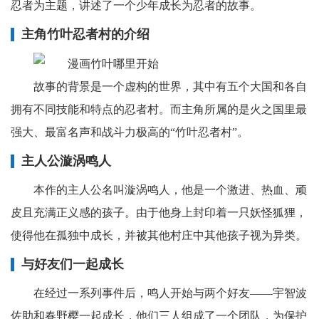
忍者为主题，讲述了一个少年成长为忍者的故事。
主角竹叶忍者村的介绍
故事的背景是一个虚构的世界，其中有五个大国和各自
拥有不同技能和特点的忍者村。而主角所属的是火之国里最
强大、最富名声和战斗力极高的“竹叶忍者村”。
主人公漩涡鸣人
本作的主人公名叫漩涡鸣人，他是一个激进、热血、顽
皮且充满正义感的孩子。由于他身上封印着一只妖怪狐狸，
使得他在孤独中成长，并被其他村庄中其他孩子视为异类。
与好友们一起成长
在经过一系列事件后，鸣人开始与两个好友——宇智波
佐助和春野樱一起成长，他们三人组成了一个团队，为保护