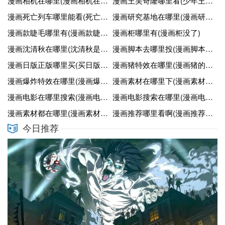
漫画相机在哪里(漫画相机在哪里打开)
漫画王吴奇隆哪里看(少年王吴奇隆受伤)
漫画死亡列车哪里能看(死亡列车小说百科)
漫画研究基地在哪里(漫画研究院)
漫画款睫毛哪里有(漫画款睫毛哪里有卖)
漫画柜哪里有(漫画柜没了)
漫画沈清秋在哪里(沈清秋是哪部动漫的主角)
漫画脚本去哪里投(漫画脚本怎么画)
漫画日版正版哪里买(买日版漫画书去哪个app)
漫画猪特效在哪里(漫画猪的特效在哪里)
漫画爆炸特效在哪里(漫画爆炸头图片)
漫画素材在哪里下(漫画素材工坊视频)
漫画电影在哪里搜索(漫画电影版)
漫画电影搜索在哪里(漫画电影搜出来点击看不了)
漫画素材都在哪里(漫画素材库)
漫画推荐哪里看啊(漫画推荐哪里看啊免费)
今日推荐