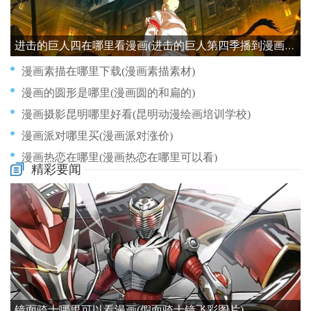
进击的巨人四在哪里看漫画(进击的巨人第四季播到漫画哪里)
漫画素描在哪里下载(漫画素描素材)
漫画的圆形是哪里(漫画圆的和扁的)
漫画摄影昆明哪里好看(昆明动漫绘画培训学校)
漫画派对哪里买(漫画派对涨价)
漫画热恋在哪里(漫画热恋在哪里可以看)
精彩要闻
漫画海贼到哪里了(看海贼漫画)
漫画盲女奇遇哪里能看(盲女漫画头像)
漫画的乐趣在哪里(漫画的趣味)
漫画老烟鬼哪里能看(漫画老烟鬼23)
漫画疯狗在哪里看(漫画疯狗在哪里看全集)
镜面骑士哪里可以看漫画(假面骑士镜飞彩图片)