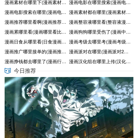
漫画素材在哪里下(漫画素材工坊视频)
漫画电影在哪里搜索(漫画电影版)
漫画电影搜索在哪里(漫画电影搜出来点击看不了)
漫画素材都在哪里(漫画素材库)
漫画推荐哪里看啊(漫画推荐哪里看啊免费)
漫画整容液哪里看(整容液漫画)
漫画累哪里看(漫画哪里看比较好)
漫画狗狗哪里受伤了(漫画中的狗狗)
漫画日食从哪里看(日食漫画完整版在哪里看)
漫画考级去哪里考(漫画考级去哪里考好)
漫画推广哪里接单的(漫画推广引流)
漫画派对在哪里(漫画派对2020年)
漫画挣钱都去哪里了(漫画行业怎么赚钱)
漫画汉化组在哪里上传(汉化组的漫画是免费的吗)
今日推荐