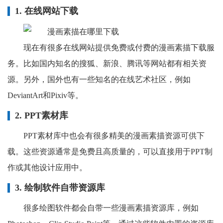
1. 在线网站下载
现在有很多在线网站提供免费或付费的漫画素描下载服
务。比如国内知名的搜狐、新浪、腾讯等网站都有相关资
源。另外，国外也有一些知名的在线艺术社区，例如
DeviantArt和Pixiv等。
2. PPT素材库
PPT素材库中也会有很多精美的漫画素描资源可供下
载。这些资源通常是免费且高质量的，可以直接用于PPT制
作或其他设计应用中。
3. 绘制软件自带资源库
很多绘图软件都会自带一些漫画素描资源库，例如