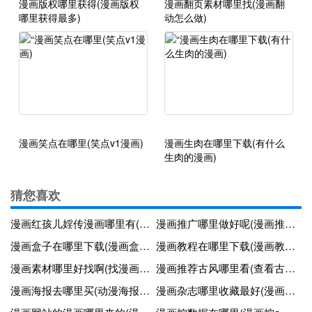
漫画版权哪里获得(漫画版权
漫画翻页素材哪里找(漫画翻
哪里获得最多)
动怎么做)
漫画笑点在哪里(笑点v1漫画)
漫画生肉在哪里下载(有什么
生肉的漫画)
猜您喜欢
漫画红孩儿婬传漫画哪里有(红孩儿漫画图片)
漫画推广哪里做好呢(漫画推广赚钱吗)
漫画盒子在哪里下载(漫画盒子官方版)
漫画教程在哪里下载(漫画教程百度网盘资源下载)
漫画素材哪里好找啊(找漫画素材的app)
漫画推荐古风哪里看(查看古风漫画)
漫画海报去哪里买(动漫海报去哪里买)
漫画杂志哪里收藏最好(漫画杂志上的漫画)