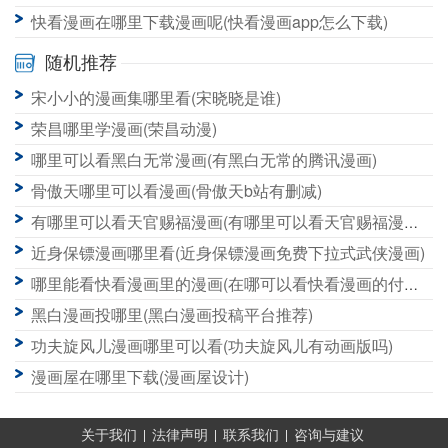
快看漫画在哪里下载漫画呢(快看漫画app怎么下载)
随机推荐
宋小小的漫画集哪里看(宋晓晓是谁)
荣昌哪里学漫画(荣昌动漫)
哪里可以看黑白无常漫画(有黑白无常的腾讯漫画)
骨傲天哪里可以看漫画(骨傲天b站有删减)
有哪里可以看天官赐福漫画(有哪里可以看天官赐福漫画的软件)
近身保镖漫画哪里看(近身保镖漫画免费下拉式武侠漫画)
哪里能看快看漫画里的漫画(在哪可以看快看漫画的付费漫画)
黑白漫画投哪里(黑白漫画投稿平台推荐)
功夫旋风儿漫画哪里可以看(功夫旋风儿有动画版吗)
漫画屋在哪里下载(漫画屋设计)
关于我们
法律声明
联系我们
咨询与建议