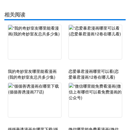
相关阅读
我的奇妙室友哪里能看漫画
恋爱暴君漫画哪里可以看(恋
(我的奇妙室友总共多少集)
爱暴君漫画12卷在哪儿看)
循循善诱漫画在哪里下载(循
微信哪里能免费看漫画(微信