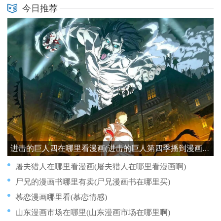
今日推荐
进击的巨人四在哪里看漫画(进击的巨人第四季播到漫画哪里)
屠夫猎人在哪里看漫画(屠夫猎人在哪里看漫画啊)
尸兄的漫画书哪里有卖(尸兄漫画书在哪里买)
慕恋漫画哪里看(慕恋情感)
山东漫画市场在哪里(山东漫画市场在哪里啊)