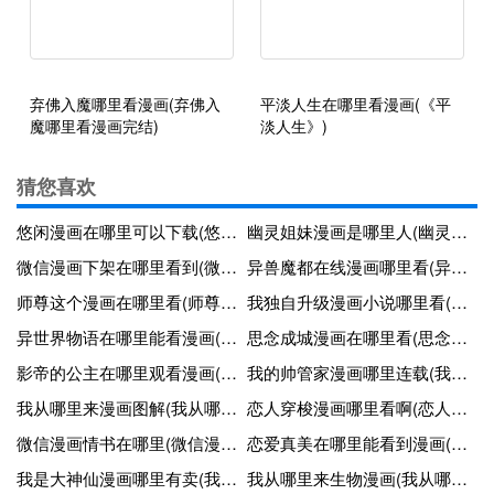
弃佛入魔哪里看漫画(弃佛入
平淡人生在哪里看漫画(《平
魔哪里看漫画完结)
淡人生》)
猜您喜欢
悠闲漫画在哪里可以下载(悠闲动漫)
幽灵姐妹漫画是哪里人(幽灵姐妹ex)
微信漫画下架在哪里看到(微信漫画怎么看)
异兽魔都在线漫画哪里看(异兽魔都漫画哔哩哔哩)
师尊这个漫画在哪里看(师尊国漫)
我独自升级漫画小说哪里看(我独自升级漫画有小说吗)
异世界物语在哪里能看漫画(异世界物语第一话漫画)
思念成城漫画在哪里看(思念成城出书版)
影帝的公主在哪里观看漫画(影帝的公主一共多少集)
我的帅管家漫画哪里连载(我的帅管家漫画完结)
我从哪里来漫画图解(我从哪里来在线阅读)
恋人穿梭漫画哪里看啊(恋人穿梭漫画哪里看啊完整版)
微信漫画情书在哪里(微信漫画情头)
恋爱真美在哪里能看到漫画(恋爱真美爱奇艺)
我是大神仙漫画哪里有卖(我是大神仙漫画在哪)
我从哪里来生物漫画(我从哪里来的视频科学视频)