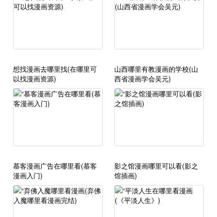
想找漫画去哪里找(在哪里可
山西哪里有教漫画的学校(山
以找漫画资源)
西省漫画学会吴元)
慕客漫画广告在哪里看(慕客
影之馆漫画哪里可以看(影之
漫画入门)
馆插画)