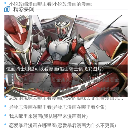
小说改编漫画哪里看(小说改漫画的漫画)
精彩要闻
帅同社区漫画哪里下载的
我从哪里来儿童漫画书(我从哪里来漫画图片)
异界关系漫画哪里能看全集(异界关系漫画哪里能看全集高清)
我现在想要你的哪里漫画(我现在很想要你的哪里漫画)
平板上哪里可以看韩剧漫画(平板怎么看韩剧)
镜面骑士哪里可以看漫画(假面骑士镜飞彩图片)
心动的声音漫画哪里看全集(心动的声音漫画哪里看全集啊)
我是大神仙动漫到漫画哪里(我是大神仙动漫到漫画哪里可以看)
恋爱的滋味去哪里看漫画(恋爱的滋味去哪里看漫画完整版)
异物志漫画在哪里看(异物志漫画在哪里看全集)
我从哪里来漫画(我从哪里来漫画图片)
恋爱暴君漫画在哪里看(恋爱暴君漫画为什么不更新)