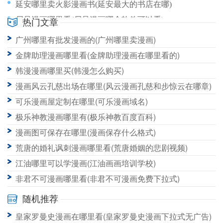
延安哪里卖火影漫画书(延安最大的书店在哪)
尸兄漫画哪里看(尸兄漫画哪个软件可以看)
热门文章
小黄漫画书在哪里看(小黄漫画书在哪里看免费的)
广州哪里有批发漫画的(广州哪里卖漫画)
我是韩三千漫画在哪里下载(我是韩三千漫画免费下拉式奇妙漫画)
金牌助理漫画哪里看(金牌助理漫画在哪里看的)
韩漫漫画哪里买(韩漫怎么购买)
漫画风云孔慈出场在哪里(风云漫画孔慈和步惊云在哪章)
可乐漫画屋定制在哪里(可乐漫画域名)
极乐神教漫画哪里有(极乐神教百度百科)
漫画图可保存在哪里(漫画保存什么格式)
荒唐的婚礼讽刺漫画哪里看(荒唐婚姻的悲剧视频)
江油哪里可以学漫画(江油画画培训学校)
非君不可漫画哪里看(非君不可漫画免费下拉式)
随机推荐
皇家罗曼史漫画在哪里看(皇家罗曼史漫画下拉式无广告)