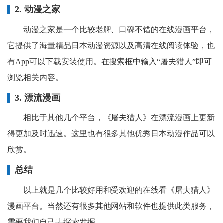
2. 动漫之家
动漫之家是一个比较老牌、口碑不错的在线漫画平台，
它提供了海量精品日本动漫资源以及高清在线阅读体验，也
有App可以下载安装使用。在搜索框中输入“屠夫猎人”即可
浏览相关内容。
3. 漂流漫画
相比于其他几个平台，《屠夫猎人》在漂流漫画上更新
得更加及时迅速。这里也有很多其他优秀日本动漫作品可以
欣赏。
总结
以上就是几个比较好用和受欢迎的在线看《屠夫猎人》
漫画平台。当然还有很多其他网站和软件也提供此类服务，
需要我们自己去探索发掘。