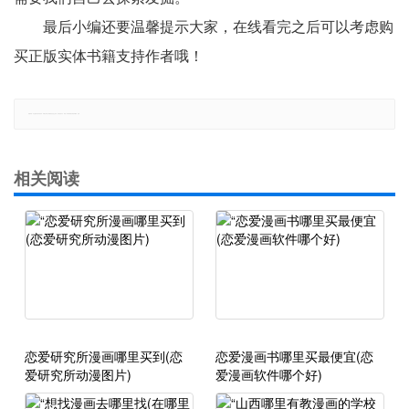
最后小编还要温馨提示大家，在线看完之后可以考虑购
买正版实体书籍支持作者哦！
郑重声明：本文版权归原作者所有，转载文章仅为传播更多信息之目的，如有侵权行为，请第一时间联系我们修改或删除，多谢。
相关阅读
恋爱研究所漫画哪里买到(恋
恋爱漫画书哪里买最便宜(恋
爱研究所动漫图片)
爱漫画软件哪个好)