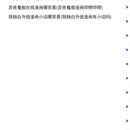
异兽魔都在线漫画哪里看(异兽魔都漫画哔哩哔哩)
我独自升级漫画小说哪里看(我独自升级漫画有小说吗)