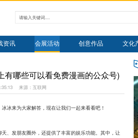
戏资讯
会展活动
创意作品
文化
上有哪些可以看免费漫画的公众号)
:35:13
来源：互联网
，冰冰来为大家解答，现在让我们一起来看看吧！
聊天、发朋友圈外，还提供了丰富的娱乐功能。其中，让