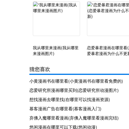
全集啊)
哪里可以看)
我从哪里来漫画(我从哪里
恋爱暴君漫画在哪里看(
来漫画图片)
爱暴君漫画为什么不更新
猜您喜欢
小黄漫画书在哪里看(小黄漫画书在哪里看免费的)
恋爱研究所漫画哪里买到(恋爱研究所动漫图片)
想找漫画去哪里找(在哪里可以找漫画资源)
慕客漫画广告在哪里看(慕客漫画入门)
弃佛入魔哪里看漫画(弃佛入魔哪里看漫画完结)
悠闲漫画在哪里可以下载(悠闲动漫)