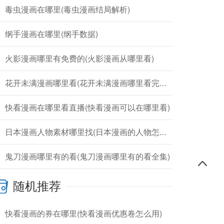
毒虫漫画在哪里(毒虫漫画结局解析)
纲手漫画在哪里(纲手数据)
火影漫画哪里有免费的(火影漫画从哪里看)
花开未满漫画哪里看(花开未满漫画哪里看完整版)
快看漫画在哪里看直播(快看漫画可以在哪里看)
日本漫画人物素材哪里找(日本漫画的人物怎么画)
鬼刀漫画哪里有的看(鬼刀漫画哪里有的看全集)
随机推荐
快看漫画的券在哪里(快看漫画优惠卷怎么用)