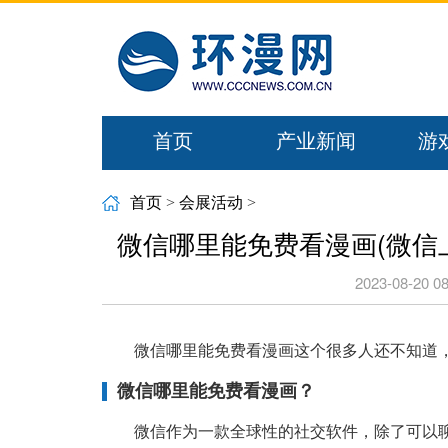
首页
产业新闻
游
首页
>
会展活动
>
微信哪里能免费看漫画(微信
2023-08-20 08
微信哪里能免费看漫画这个很多人还不知道
微信哪里能免费看漫画？
微信作为一款全球性的社交软件，除了可以