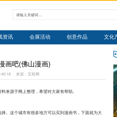
戏资讯
会展活动
创意作品
文化
漫画吧(佛山漫画)
:40:16
来源：互联网
资料来源于网上整理，希望对大家有帮助。
选择。这个城市有很多地方可以买到漫画书，下面就为大