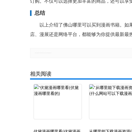
订购。不仅可以选择更加丰富的商品，还可以享
总结
以上介绍了佛山哪里可以买到漫画书籍。如
店、漫展还是网络平台，都能够为你提供最新最
郑重声明：本文版权归原作者所有，转载文章仅为传播更多信息之目的，如有侵权行为，请第一时间联系我们修改或删除，多谢。
相关阅读
伏黛漫画哪里看(伏黛漫画
从哪里能下载漫画资源(