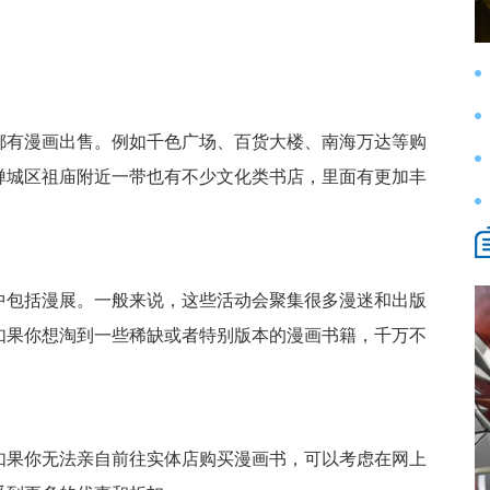
都有漫画出售。例如千色广场、百货大楼、南海万达等购
禅城区祖庙附近一带也有不少文化类书店，里面有更加丰
中包括漫展。一般来说，这些活动会聚集很多漫迷和出版
如果你想淘到一些稀缺或者特别版本的漫画书籍，千万不
如果你无法亲自前往实体店购买漫画书，可以考虑在网上