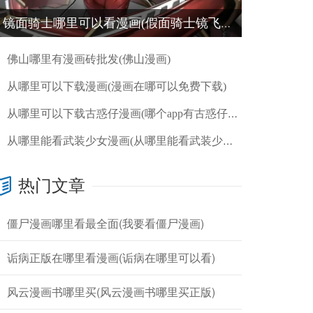
镜面骑士哪里可以看漫画(假面骑士镜飞彩图片)
佛山哪里有漫画砖批发(佛山漫画)
从哪里可以下载漫画(漫画在哪可以免费下载)
从哪里可以下载古惑仔漫画(哪个app有古惑仔漫画)
从哪里能看武装少女漫画(从哪里能看武装少女漫画全集)
从哪里在线看本子漫画
热门文章
佛山动漫画展在哪里(佛山动漫店)
僵尸漫画哪里看最全面(我要看僵尸漫画)
从哪里能看最弱无败漫画(最弱无败动漫)
佛山哪里有漫画市场(佛山漫画培训学校)
诟病正版在哪里看漫画(诟病在哪里可以看)
佛山哪里有漫画看(佛山漫画培训学校)
风云漫画书哪里买(风云漫画书哪里买正版)
佛山哪里有漫画砖厂(佛山漫画培训学校)