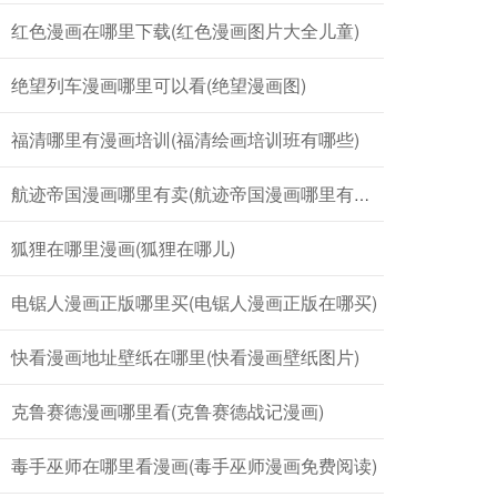
红色漫画在哪里下载(红色漫画图片大全儿童)
绝望列车漫画哪里可以看(绝望漫画图)
福清哪里有漫画培训(福清绘画培训班有哪些)
航迹帝国漫画哪里有卖(航迹帝国漫画哪里有卖的)
狐狸在哪里漫画(狐狸在哪儿)
电锯人漫画正版哪里买(电锯人漫画正版在哪买)
快看漫画地址壁纸在哪里(快看漫画壁纸图片)
克鲁赛德漫画哪里看(克鲁赛德战记漫画)
毒手巫师在哪里看漫画(毒手巫师漫画免费阅读)