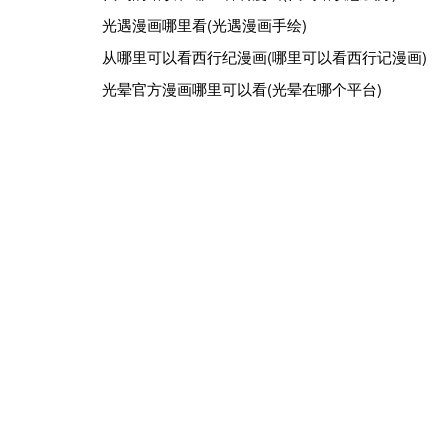
光遇漫画哪里看(光遇漫画手绘)
从哪里可以看西行纪漫画(哪里可以看西行记漫画)
光晕官方漫画哪里可以看(光晕在哪个平台)