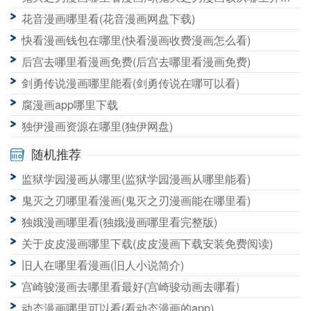
花音漫画哪里看(花音漫画网盘下载)
快看漫画钱包在哪里(快看漫画收费漫画怎么看)
后宫去哪里看漫画免费(后宫去哪里看漫画免费)
剑勇传说漫画哪里能看(剑勇传说在哪可以看)
腐漫画app哪里下载
独伊漫画资源在哪里(独伊网盘)
随机推荐
监狱学园漫画从哪里(监狱学园漫画从哪里能看)
鬼灭之刃哪里看漫画(鬼灭之刃漫画能在哪里看)
独娥漫画哪里看(独娥漫画哪里看完整版)
关于皮皮漫画哪里下载(皮皮漫画下载安装免费阅读)
旧人在哪里看漫画(旧人小说简介)
宫崎骏漫画去哪里看最好(宫崎骏动画去哪看)
动态漫画哪里可以看(看动态漫画的app)