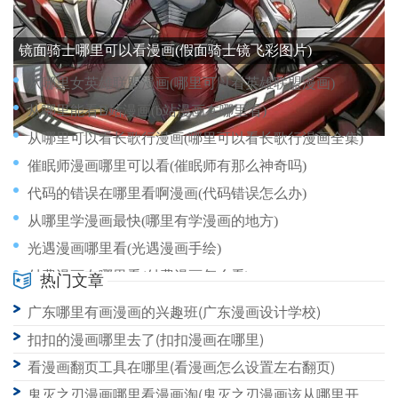
镜面骑士哪里可以看漫画(假面骑士镜飞彩图片)
从哪里女英雄联盟漫画(哪里可以看英雄联盟漫画)
从哪里能看B站漫画(b站漫画在哪里看)
从哪里可以看长歌行漫画(哪里可以看长歌行漫画全集)
催眠师漫画哪里可以看(催眠师有那么神奇吗)
代码的错误在哪里看啊漫画(代码错误怎么办)
从哪里学漫画最快(哪里有学漫画的地方)
光遇漫画哪里看(光遇漫画手绘)
付费漫画在哪里看(付费漫画怎么看)
热门文章
从哪里可以看西行纪漫画(哪里可以看西行记漫画)
广东哪里有画漫画的兴趣班(广东漫画设计学校)
从哪里能看日文漫画(在哪里可以看日语漫画)
扣扣的漫画哪里去了(扣扣漫画在哪里)
看漫画翻页工具在哪里(看漫画怎么设置左右翻页)
鬼灭之刃漫画哪里看漫画淘(鬼灭之刃漫画该从哪里开始看)