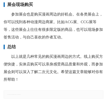
展会现场购买
参加展会也是购买漫画周边的好机会。在各类展会上，
你可以找到各种动漫周边商家。比如ACG展、CCG展等
等，这些展会上往往有很多限定版的商品，也可以现场参加
签售活动，与自己喜欢的作者互动。
总结
以上就是几种常见的购买漫画周边的方式。线上购买方
便快捷，实体店购买可以亲身感受商品质量和外观，而参加
展会则可以深入了解二次元文化。希望这篇文章能够对你有
所帮助！
郑重声明：本文版权归原作者所有，转载文章仅为传播更多信息之目的，如有侵权行为，请第一时间联系我们修改或删除，多谢。