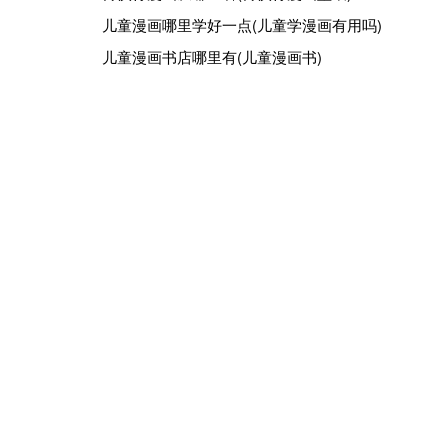
儿童漫画哪里学好一点(儿童学漫画有用吗)
儿童漫画书店哪里有(儿童漫画书)