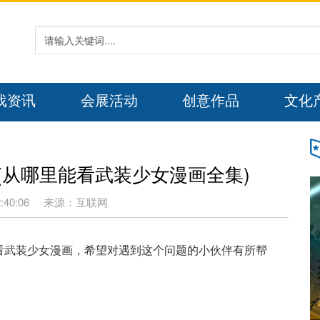
戏资讯
会展活动
创意作品
文化
(从哪里能看武装少女漫画全集)
:40:06
来源：互联网
看武装少女漫画，希望对遇到这个问题的小伙伴有所帮