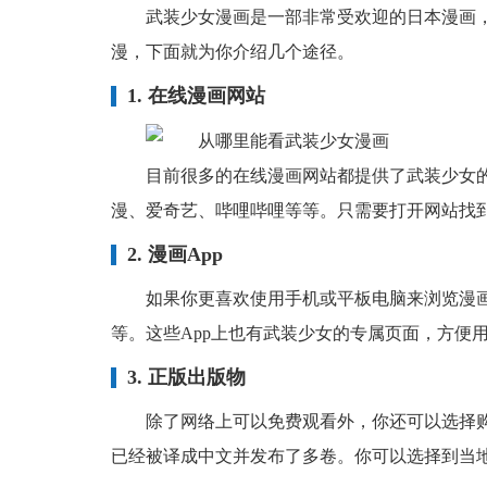
武装少女漫画是一部非常受欢迎的日本漫画
漫，下面就为你介绍几个途径。
1. 在线漫画网站
目前很多的在线漫画网站都提供了武装少女
漫、爱奇艺、哔哩哔哩等等。只需要打开网站找
2. 漫画App
如果你更喜欢使用手机或平板电脑来浏览漫画
等。这些App上也有武装少女的专属页面，方便
3. 正版出版物
除了网络上可以免费观看外，你还可以选择
已经被译成中文并发布了多卷。你可以选择到当