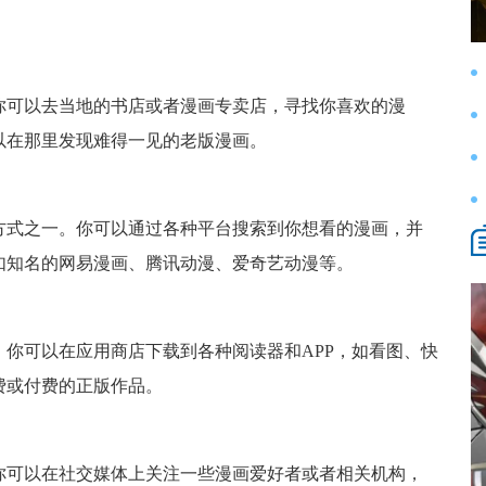
你可以去当地的书店或者漫画专卖店，寻找你喜欢的漫
以在那里发现难得一见的老版漫画。
方式之一。你可以通过各种平台搜索到你想看的漫画，并
如知名的网易漫画、腾讯动漫、爱奇艺动漫等。
你可以在应用商店下载到各种阅读器和APP，如看图、快
费或付费的正版作品。
你可以在社交媒体上关注一些漫画爱好者或者相关机构，