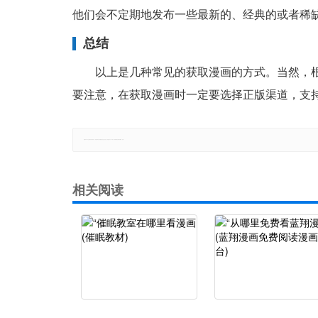
他们会不定期地发布一些最新的、经典的或者稀
总结
以上是几种常见的获取漫画的方式。当然，
要注意，在获取漫画时一定要选择正版渠道，支
郑重声明：本文版权归原作者所有，转载文章仅为传播更多信息之目的，如有侵权行为，请第一时间联系我们修改或删除，多谢。
相关阅读