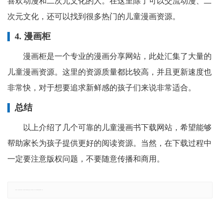
喜欢动漫和二次元文化的人。在这里除了可以交流动漫、二
次元文化，还可以找到很多热门的儿童漫画资源。
4. 漫画柜
漫画柜是一个专业的漫画分享网站，此处汇集了大量的
儿童漫画资源。这里的资源质量都比较高，并且更新速度也
非常快，对于想要追求新鲜感的孩子们来说非常适合。
总结
以上介绍了几个可靠的儿童漫画书下载网站，希望能够
帮助家长为孩子提供更好的阅读资源。当然，在下载过程中
一定要注意版权问题，不要随意传播和商用。
郑重声明：本文版权归原作者所有，转载文章仅为传播更多信息之目的，如有侵权行为，请第一时间联系我们修改或删除，多谢。