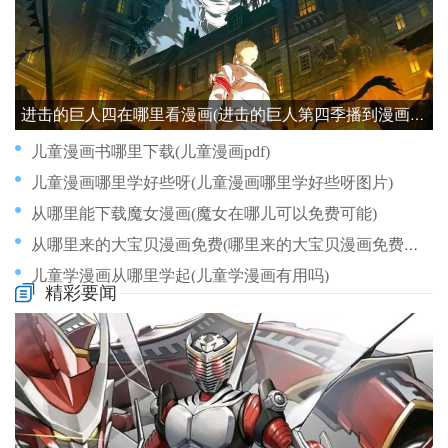
进击的巨人四在哪里看漫画(进击的巨人第四季播到漫画哪里)
儿童漫画书哪里下载(儿童漫画pdf)
儿童漫画哪里学好些呀(儿童漫画哪里学好些呀图片)
从哪里能下载魔女漫画(魔女在哪儿可以免费可能)
从哪里来的大宝贝漫画免费(哪里来的大宝贝漫画免费全集130)
儿童学漫画从哪里学起(儿童学漫画有用吗)
精彩要闻
儿童漫画哪里可以学(儿童学漫画app)
佛山哪里有教画漫画(佛山有什么好的画画机构)
佛山手绘漫画培训班哪里有(佛山画画培训机构有哪些)
从哪里可以学画漫画(从哪里可以学画漫画呢)
光头大叔漫画家是哪里人(光头大叔叫什么名字)