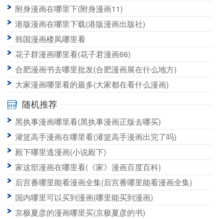
附身漫画在哪里下(附身漫画11)
港版漫画在哪里下载(港版漫画出版社)
韩国漫画楼凤哪里看
花子群漫画哪里看(花子君漫画66)
合肥漫画书去哪里批发(合肥漫画展在什么地方)
大家漫画哪里看的最多(大家都在看什么漫画)
随机推荐
黑执事漫画哪里看(黑执事漫画正版去哪买)
灌篮高手漫画在哪里看(灌篮高手漫画出完了吗)
殿下哪里逃漫画(小说殿下)
家这部漫画在哪里看(《家》漫画百度百科)
后宫番哪里能看漫画全集(后宫番哪里能看漫画全集)
国内哪里可以买到漫画(哪里能买到漫画)
京极夏彦的漫画哪里买(京极夏彦的书)