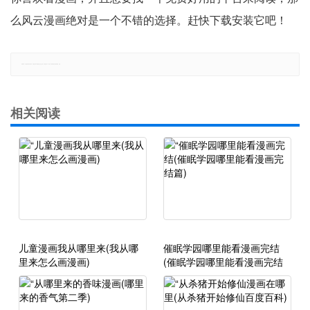
么风云漫画绝对是一个不错的选择。赶快下载安装它吧！
郑重声明：本文版权归原作者所有，转载文章仅为传播更多信息之目的，如有侵权行为，请第一时间联系我们修改或删除，多谢。
相关阅读
儿童漫画我从哪里来(我从哪
催眠学园哪里能看漫画完结
里来怎么画漫画)
(催眠学园哪里能看漫画完结
篇)