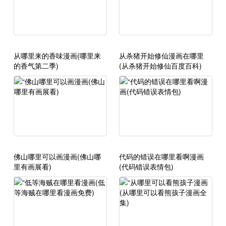
从哪里来的香味漫画(哪里来
从杀猪开始修仙漫画在哪里
的香气第二季)
(从杀猪开始修仙百度百科)
佛山哪里可以画漫画(佛山哪
代码的错误在哪里看啊漫画
里有画展看)
(代码错误表情包)