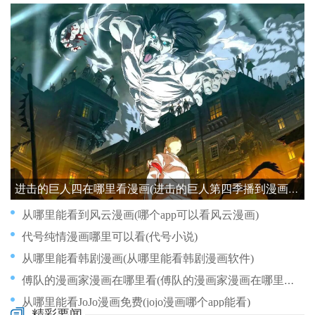
进击的巨人四在哪里看漫画(进击的巨人第四季播到漫画哪里)
从哪里能看到风云漫画(哪个app可以看风云漫画)
代号纯情漫画哪里可以看(代号小说)
从哪里能看韩剧漫画(从哪里能看韩剧漫画软件)
傅队的漫画家漫画在哪里看(傅队的漫画家漫画在哪里看啊)
从哪里能看JoJo漫画免费(jojo漫画哪个app能看)
精彩要闻