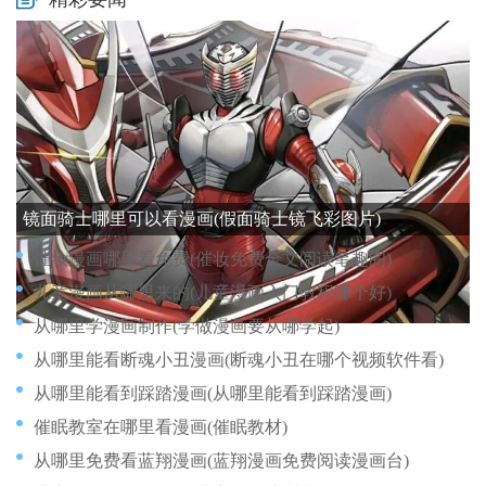
从哪里学漫画比较好(从哪里学漫画比较好)
儿童漫画灵感在哪里(儿童漫画有什么)
从哪里能看灵异娃娃漫画(从哪里能看灵异娃娃漫画全集)
从哪里拍真人漫画从哪里拍(哪里可以拍漫画照片)
从哪里能看龙珠超漫画(在哪里可以看龙珠超漫画)
镜面骑士哪里可以看漫画(假面骑士镜飞彩图片)
催妆漫画哪里看免费(催妆免费全文阅读笔趣阁)
儿童漫画从哪里来的(儿童漫画入门教程哪个好)
从哪里学漫画制作(学做漫画要从哪学起)
从哪里能看断魂小丑漫画(断魂小丑在哪个视频软件看)
从哪里能看到踩踏漫画(从哪里能看到踩踏漫画)
催眠教室在哪里看漫画(催眠教材)
从哪里免费看蓝翔漫画(蓝翔漫画免费阅读漫画台)