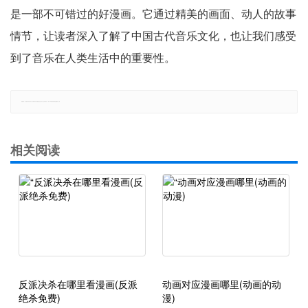
是一部不可错过的好漫画。它通过精美的画面、动人的故事
情节，让读者深入了解了中国古代音乐文化，也让我们感受
到了音乐在人类生活中的重要性。
郑重声明：本文版权归原作者所有，转载文章仅为传播更多信息之目的，如有侵权行为，请第一时间联系我们修改或删除，多谢。
相关阅读
反派决杀在哪里看漫画(反派
动画对应漫画哪里(动画的动
绝杀免费)
漫)