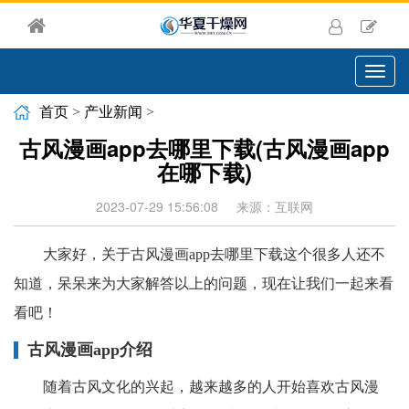
切
换
导
首页
>
产业新闻
>
航
古风漫画app去哪里下载(古风漫画app
在哪下载)
2023-07-29 15:56:08
来源：互联网
大家好，关于古风漫画app去哪里下载这个很多人还不
知道，呆呆来为大家解答以上的问题，现在让我们一起来看
看吧！
古风漫画app介绍
随着古风文化的兴起，越来越多的人开始喜欢古风漫