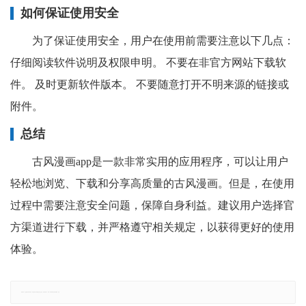
如何保证使用安全
为了保证使用安全，用户在使用前需要注意以下几点：
仔细阅读软件说明及权限申明。 不要在非官方网站下载软
件。 及时更新软件版本。 不要随意打开不明来源的链接或
附件。
总结
古风漫画app是一款非常实用的应用程序，可以让用户
轻松地浏览、下载和分享高质量的古风漫画。但是，在使用
过程中需要注意安全问题，保障自身利益。建议用户选择官
方渠道进行下载，并严格遵守相关规定，以获得更好的使用
体验。
郑重声明：本文版权归原作者所有，转载文章仅为传播更多信息之目的，如有侵权行为，请第一时间联系我们修改或删除，多谢。