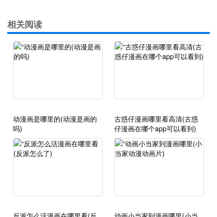
相关阅读
动漫画是哪里的(动漫是画的
古惑仔漫画哪里看高清(古惑
吗)
仔漫画在哪个app可以看到)
反派怎么活漫画在哪里看(反
动画小当家到漫画哪里(小当