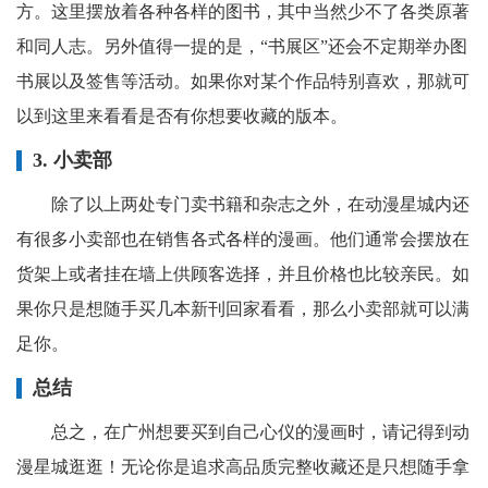
方。这里摆放着各种各样的图书，其中当然少不了各类原著
和同人志。另外值得一提的是，“书展区”还会不定期举办图
书展以及签售等活动。如果你对某个作品特别喜欢，那就可
以到这里来看看是否有你想要收藏的版本。
3. 小卖部
除了以上两处专门卖书籍和杂志之外，在动漫星城内还
有很多小卖部也在销售各式各样的漫画。他们通常会摆放在
货架上或者挂在墙上供顾客选择，并且价格也比较亲民。如
果你只是想随手买几本新刊回家看看，那么小卖部就可以满
足你。
总结
总之，在广州想要买到自己心仪的漫画时，请记得到动
漫星城逛逛！无论你是追求高品质完整收藏还是只想随手拿