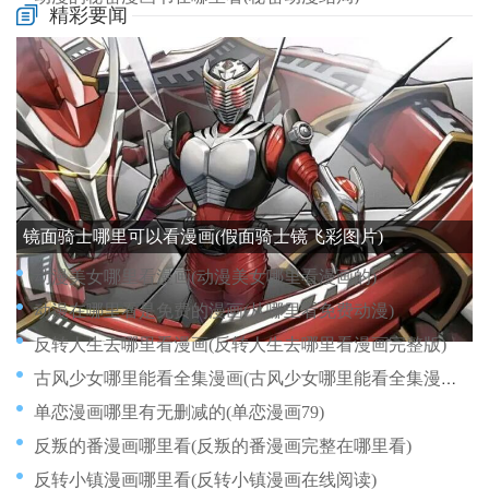
精彩要闻
动漫画是哪里的(动漫是画的吗)
古惑仔漫画哪里看高清(古惑仔漫画在哪个app可以看到)
反派怎么活漫画在哪里看(反派怎么了)
动画小当家到漫画哪里(小当家动漫动画片)
古风漫画网在哪里(古风漫画网app)
镜面骑士哪里可以看漫画(假面骑士镜飞彩图片)
动漫美女哪里看漫画(动漫美女哪里看漫画的)
动漫在哪里看是免费的漫画(从哪里看免费动漫)
反转人生去哪里看漫画(反转人生去哪里看漫画完整版)
古风少女哪里能看全集漫画(古风少女哪里能看全集漫画啊)
单恋漫画哪里有无删减的(单恋漫画79)
反叛的番漫画哪里看(反叛的番漫画完整在哪里看)
反转小镇漫画哪里看(反转小镇漫画在线阅读)