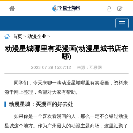
切
换
导
首页
>
动漫企业
>
航
动漫星城哪里有卖漫画(动漫星城书店在
哪)
2023-07-29 15:07:12
来源：互联网
同学们，今天来聊一聊动漫星城哪里有卖漫画，资料来
源于网上整理，希望对大家有帮助。
动漫星城：买漫画的好去处
如果你是一个喜欢看漫画的人，那么一定不会错过动漫
星城这个地方。作为广州最大的动漫主题商场，这里汇聚了