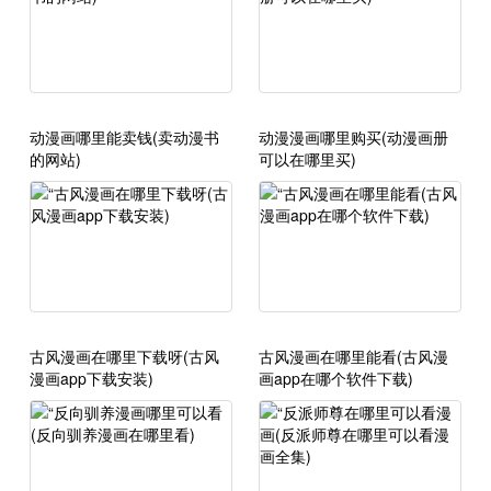
动漫画哪里能卖钱(卖动漫书
动漫漫画哪里购买(动漫画册
的网站)
可以在哪里买)
古风漫画在哪里下载呀(古风
古风漫画在哪里能看(古风漫
漫画app下载安装)
画app在哪个软件下载)