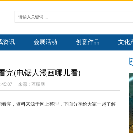
戏资讯
会展活动
创意作品
文化
看完(电锯人漫画哪儿看)
:45:07
来源：互联网
能看完，资料来源于网上整理，下面分享给大家一起了解