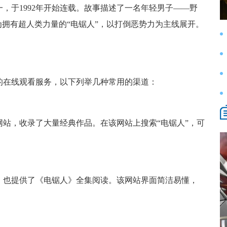
，于1992年开始连载。故事描述了一名年轻男子——野
为拥有超人类力量的“电锯人”，以打倒恶势力为主线展开。
的在线观看服务，以下列举几种常用的渠道：
站，收录了大量经典作品。在该网站上搜索“电锯人”，可
，也提供了《电锯人》全集阅读。该网站界面简洁易懂，