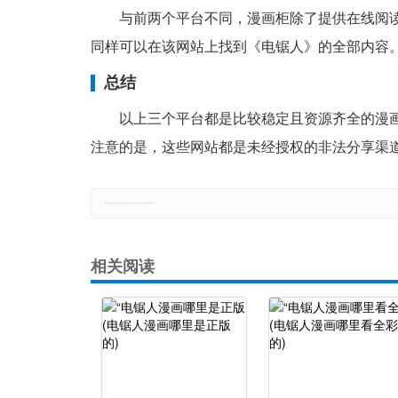
与前两个平台不同，漫画柜除了提供在线阅
同样可以在该网站上找到《电锯人》的全部内容
总结
以上三个平台都是比较稳定且资源齐全的漫
注意的是，这些网站都是未经授权的非法分享渠
郑重声明：本文版权归原作者所有，转载文章仅为传播更多信息之目的，如有侵权行为，请第一时间联系我们修改或删除，多谢。
相关阅读