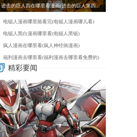
进击的巨人四在哪里看漫画(进击的巨人第四季播到漫画哪里)
电锯人漫画哪里能看完(电锯人漫画哪儿看)
电锯人黑白漫画哪里看(电锯人黑锯)
疯人漫画在哪里看(疯人神经病漫画)
福利漫画去哪里看(福利漫画去哪里看免费的)
精彩要闻
盾勇动画到漫画哪里(盾勇有漫画吗)
电锯人彩色漫画哪里能看(电锯人漫画插画)
福州漫画书店哪里好(福州哪里有卖日本漫画)
疯人漫画在哪里连载(疯人世界漫画全集免费)
疯子在哪里看漫画免费(疯子漫画全集免费阅读在哪里看)
福利漫画在哪里看(福利漫画在哪里看)