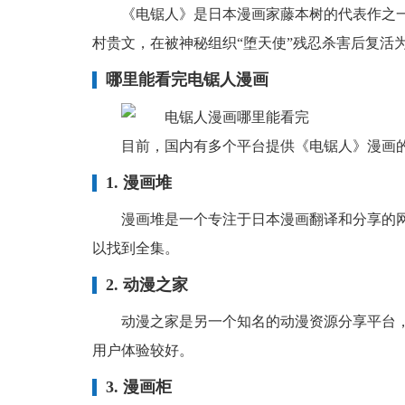
《电锯人》是日本漫画家藤本树的代表作之一
村贵文，在被神秘组织“堕天使”残忍杀害后复活
哪里能看完电锯人漫画
目前，国内有多个平台提供《电锯人》漫画
1. 漫画堆
漫画堆是一个专注于日本漫画翻译和分享的网
以找到全集。
2. 动漫之家
动漫之家是另一个知名的动漫资源分享平台
用户体验较好。
3. 漫画柜