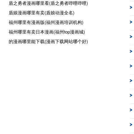
盾之勇者漫画哪里看(盾之勇者哔哩哔哩)
盾娘漫画哪里有卖(盾娘动漫全名)
福州哪里有漫画版(福州漫画培训机构)
福州哪里有卖日本漫画(福州top漫画城)
的漫画哪里能下载(漫画下载网站哪个好)