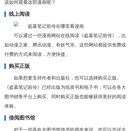
该如何观看这部漫画呢？
线上阅读
可以通过一些漫画网站在线阅读《盗墓笔记前传》，比
如动漫之家、腾讯动漫、有妖气等。这些网站都提供免费或
付费的方式来阅读，方便快捷。
购买正版
如果想要支持作者和出版社，也可以选择购买正版。
《盗墓笔记前传》已经出版为纸质书和电子书，可以在各大
图书销售平台上购买。同时购买正版也能够获得更好的阅读
体验。
借阅图书馆
对于一些喜欢去图书馆借书的朋友来说，也可以尝试去