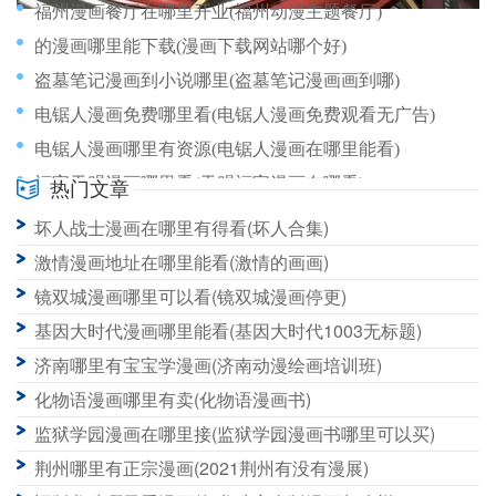
福州漫画餐厅在哪里开业(福州动漫主题餐厅)
的漫画哪里能下载(漫画下载网站哪个好)
盗墓笔记漫画到小说哪里(盗墓笔记漫画画到哪)
电锯人漫画免费哪里看(电锯人漫画免费观看无广告)
电锯人漫画哪里有资源(电锯人漫画在哪里能看)
福官天赐漫画哪里看(天赐福官漫画在哪看)
热门文章
癫狂之境漫画在哪里看(癫狂之境第二季漫画更新时间)
坏人战士漫画在哪里有得看(坏人合集)
电锯人港版漫画哪里买(电锯人漫画哪里买正版)
激情漫画地址在哪里能看(激情的画画)
镜双城漫画哪里可以看(镜双城漫画停更)
基因大时代漫画哪里能看(基因大时代1003无标题)
济南哪里有宝宝学漫画(济南动漫绘画培训班)
化物语漫画哪里有卖(化物语漫画书)
监狱学园漫画在哪里接(监狱学园漫画书哪里可以买)
荆州哪里有正宗漫画(2021荆州有没有漫展)