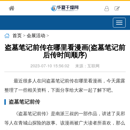
切
换
导
首页
>
会展活动
>
航
盗墓笔记前传在哪里看漫画(盗墓笔记前
后传时间顺序)
2023-07-10 15:56:02
来源：互联网
最近很多人在问盗墓笔记前传在哪里看漫画，今天露露
整理了一些相关资料，下面分享给大家一起了解下吧。
盗墓笔记前传
《盗墓笔记前传》是南派三叔的一部作品，讲述了吴邪
等人在青城山探险的故事。该漫画被广大读者所喜欢，那么