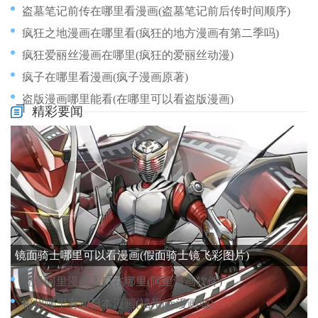
盗墓笔记前传在哪里看漫画(盗墓笔记前后传时间顺序)
疯狂之地漫画在哪里看(疯狂的地方漫画有第二季吗)
疯狂爱丽丝漫画在哪里(疯狂的爱丽丝动漫)
疯子在哪里看漫画(疯子漫画原著)
盗版漫画哪里能看(在哪里可以看盗版漫画)
精彩要闻
盾之勇者漫画哪里看(盾之勇者哔哩哔哩)
福州哪里可以学画漫画的(福州哪里学动漫美术好)
盾娘漫画哪里有卖(盾娘动漫全名)
疯狂老爹漫画哪里看(《疯狂老爹》)
福州哪里有漫画版(福州漫画培训机构)
镜面骑士哪里可以看漫画(假面骑士镜飞彩图片)
登录阿里漫画入口在哪里(阿里漫画软件)
福州哪里有卖日本漫画(福州top漫画城)