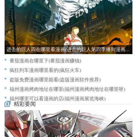
进击的巨人四在哪里看漫画(进击的巨人第四季播到漫画哪里)
番茄漫画在哪里下(番茄漫画赚钱)
疯狂列车漫画哪里看的(疯狂火车)
盗版免费漫画哪里能看(盗版漫画软件推荐)
福州漫画烤肉地址在哪里(福州漫画烤肉地址在哪里呀)
福州哪里可以看漫画的店(福州漫画展览海峡)
精彩要闻
盗墓笔记前传在哪里看漫画(盗墓笔记前后传时间顺序)
疯狂之地漫画在哪里看(疯狂的地方漫画有第二季吗)
疯狂爱丽丝漫画在哪里(疯狂的爱丽丝动漫)
疯子在哪里看漫画(疯子漫画原著)