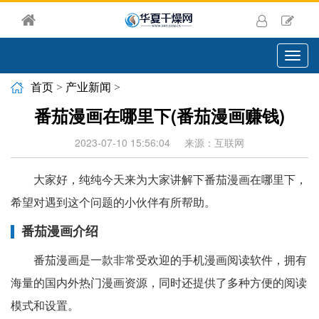
切
换
导
首页
>
产业新闻
>
航
番茄漫画在哪里下(番茄漫画赚钱)
2023-07-10 15:56:04
来源：互联网
大家好，纯纯今天来为大家讲解下番茄漫画在哪里下，
希望对遇到这个问题的小伙伴有所帮助。
番茄漫画介绍
番茄漫画是一款非常受欢迎的手机漫画阅读软件，拥有
海量的国内外热门漫画资源，同时还提供了多种方便的阅读
模式和设置。