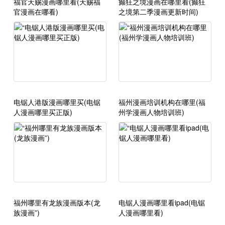
福官天赐漫画哪里看(天赐福
癫狂之境漫画在哪里看(癫狂
官漫画在哪看)
之境第二季漫画更新时间)
电锯人港版漫画哪里买(电锯
福州漫画培训机构在哪里(福
人漫画哪里买正版)
州学漫画人物培训班)
福州哪里有龙族漫画版本(龙
电锯人漫画哪里看ipad(电锯
族漫画”)
人漫画哪里看)