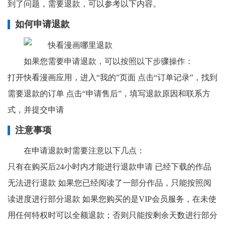
到了问题，需要退款，可以参考以下内容。
如何申请退款
如果您需要申请退款，可以按照以下步骤操作：
打开快看漫画应用，进入“我的”页面 点击“订单记录”，找到
需要退款的订单 点击“申请售后”，填写退款原因和联系方
式，并提交申请
注意事项
在申请退款时需要注意以下几点：
只有在购买后24小时内才能进行退款申请 已经下载的作品
无法进行退款 如果您已经阅读了一部分作品，只能按照阅
读进度进行部分退款 如果您购买的是VIP会员服务，在未使
用任何特权时可以全额退款；否则只能按剩余天数进行部分