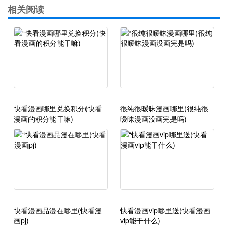
相关阅读
快看漫画哪里兑换积分(快看
很纯很暧昧漫画哪里(很纯很
漫画的积分能干嘛)
暧昧漫画没画完是吗)
快看漫画品漫在哪里(快看漫
快看漫画vip哪里送(快看漫画
画pj)
vip能干什么)