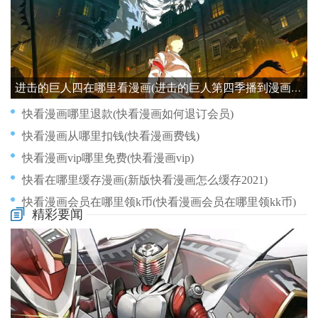
进击的巨人四在哪里看漫画(进击的巨人第四季播到漫画哪里)
快看漫画哪里退款(快看漫画如何退订会员)
快看漫画从哪里扣钱(快看漫画费钱)
快看漫画vip哪里免费(快看漫画vip)
快看在哪里缓存漫画(新版快看漫画怎么缓存2021)
快看漫画会员在哪里领k币(快看漫画会员在哪里领kk币)
精彩要闻
快看漫画哪里买周边(快看漫画怎么购买整本漫画)
快看漫画保存相册在哪里(快看漫画里面的图片)
快看漫画哪里退出登录(快看漫画如何取消vip)
快看漫画会员在哪里(快看漫画会员在哪里签到)
快手的漫画脸生成在哪里(快手里面的漫画版人物是怎么弄的)