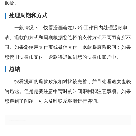
退款。
处理周期和方式
一般情况下，快看漫画会在1-3个工作日内处理退款申
请。退款的方式和周期根据您选择的支付方式不同而有所不
同。如果您使用支付宝或微信支付，退款将原路返回；如果
您使用快看币支付，退款将退回到您的快看币账户中。
总结
快看漫画的退款政策相对比较完善，并且处理速度也较
为迅速。但是需要注意申请时的时间限制和注意事项。如果
您遇到了问题，可以及时联系客服进行咨询。
郑重声明：本文版权归原作者所有，转载文章仅为传播更多信息之目的，如有侵权行为，请第一时间联系我们修改或删除，多谢。