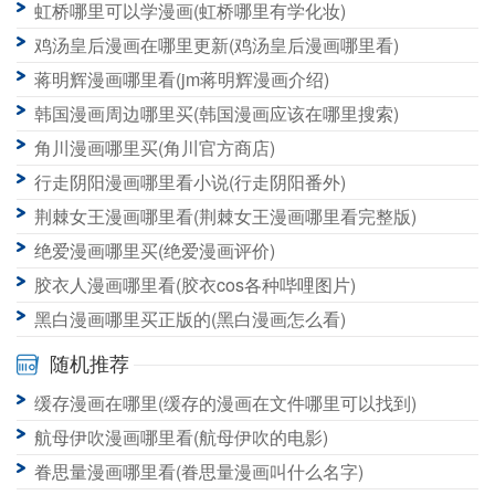
救赎之路漫画在哪里(救赎之路漫画在哪里可以看)
虹桥哪里可以学漫画(虹桥哪里有学化妆)
晋城哪里学漫画好些学校(晋城学画画的地方)
鸡汤皇后漫画在哪里更新(鸡汤皇后漫画哪里看)
蒋明辉漫画哪里看(jm蒋明辉漫画介绍)
韩国漫画周边哪里买(韩国漫画应该在哪里搜索)
角川漫画哪里买(角川官方商店)
行走阴阳漫画哪里看小说(行走阴阳番外)
荆棘女王漫画哪里看(荆棘女王漫画哪里看完整版)
绝爱漫画哪里买(绝爱漫画评价)
胶衣人漫画哪里看(胶衣cos各种哔哩图片)
黑白漫画哪里买正版的(黑白漫画怎么看)
随机推荐
缓存漫画在哪里(缓存的漫画在文件哪里可以找到)
航母伊吹漫画哪里看(航母伊吹的电影)
眷思量漫画哪里看(眷思量漫画叫什么名字)