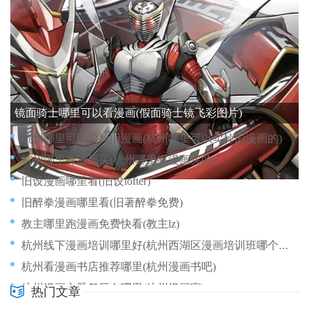
极品漫画哪里来的香气(极品漫画无限币破解版)
杭州漫画街景在哪里拍好(杭州卖漫画的地方)
极品家丁漫画哪里看免费(极品家丁漫画哪里看免费的)
极刑饭漫画去哪里能看(极刑饭哪个漫画软件有)
镜面骑士哪里可以看漫画(假面骑士镜飞彩图片)
杭州哪里可以卖掉旧漫画(杭州哪里可以卖掉旧漫画的)
杭州哪里有漫画买(杭州哪里有漫画买的)
旧设漫画哪里看(旧设lofter)
旧醉拳漫画哪里看(旧著醉拳免费)
教主哪里跑漫画免费快看(教主lz)
杭州线下漫画培训哪里好(杭州西湖区漫画培训班哪个好)
杭州看漫画书店推荐哪里(杭州漫画书吧)
杭州漫画主题餐厅在哪里(杭州漫画家)
热门文章