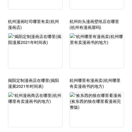
杭州漫画吐司哪里有卖(杭州
杭州街头漫画壁纸店在哪里
漫画店)
(杭州有漫画屋吗)
揭阳定制漫画店在哪里(揭阳
杭州哪里有漫画卖(杭州哪里
漫展2021年时间表)
有卖漫画书的地方)