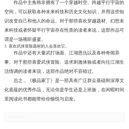
作品中主角韩非拥有了一个穿越时空、跨越平行宇宙的
空间，可以获取各种未来科技和历史文化知识，并用这些知
识改变自己和他人的命运。对于那些喜欢穿越题材、幻想未
来科技或者怀疑平行宇宙存在性质的读者来说，这部作品可
谓是一场视听盛宴。
3. 喜欢武侠冒险题材的人会喜欢它。
作品中还有大量武打场面、江湖恩仇以及各种奇闻异
事。对于那些喜爱武侠冒险、追求刺激体验或者向往江湖生
活情调的读者来说，这部作品绝对不容错过。
总之，《极品家丁》是一部具有广泛群众基础和深厚文
化底蕴的优秀作品，无论你是学生还是上班族，在闲暇时间
里阅读此书都能带给你愉悦与启发。
郑重声明：本文版权归原作者所有，转载文章仅为传播更多信息之目的，如有侵权行为，请第一时间联系我们修改或删除，多谢。