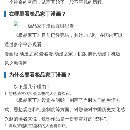
一个神奇的空间，从而开始了一段不平凡的历程。
在哪里看极品家丁漫画？
《极品家丁》目前已经完结，共计341话。在国内可以
通过多个平台观看：
漫画柜 动漫之家 爱看漫 动漫之家手机版 腾讯动漫手机版
风之动漫网
为什么要看极品家丁漫画？
以下是几个理由：
1. 想感受古代社会风貌的人会喜欢它。
《极品家丁》设定在明朝，刻画了当时人们的生活方
式、思想观念和社会制度等方面。对那些对中国历史文化感
兴趣的读者来说，这部作品是一份非常好的“资料”。
2. 喜欢穿越时空题材的人会喜欢它。