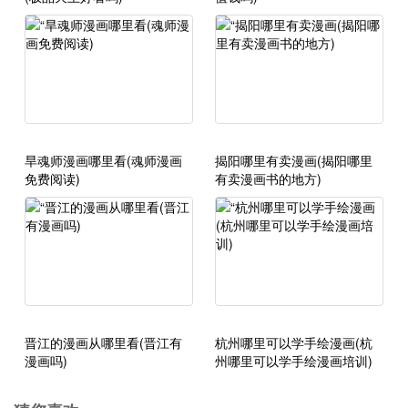
旱魂师漫画哪里看(魂师漫画
揭阳哪里有卖漫画(揭阳哪里
免费阅读)
有卖漫画书的地方)
晋江的漫画从哪里看(晋江有
杭州哪里可以学手绘漫画(杭
漫画吗)
州哪里可以学手绘漫画培训)