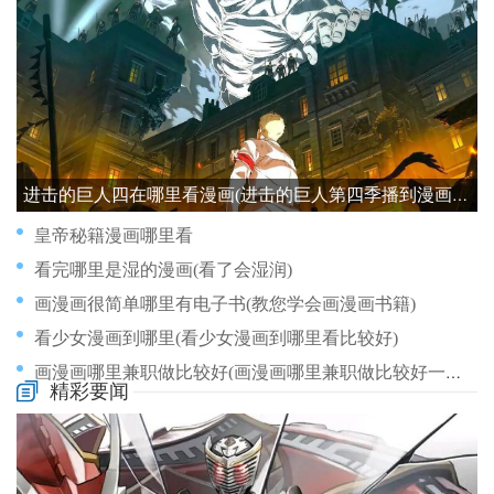
进击的巨人四在哪里看漫画(进击的巨人第四季播到漫画哪里)
皇帝秘籍漫画哪里看
看完哪里是湿的漫画(看了会湿润)
画漫画很简单哪里有电子书(教您学会画漫画书籍)
看少女漫画到哪里(看少女漫画到哪里看比较好)
画漫画哪里兼职做比较好(画漫画哪里兼职做比较好一点)
精彩要闻
监狱学园漫画哪里有的看(监狱学园漫画怎么看)
画漫画的工具收纳在哪里(画漫画需要的工具材料视频介绍)
监禁学园漫画哪里可以看(能看监狱学园的漫画软件)