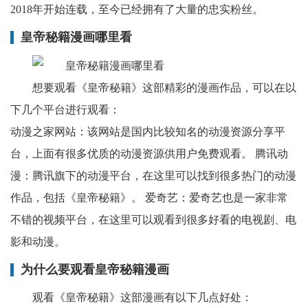
2018年开始连载，至今已经拥有了大量的忠实粉丝。
皇帝秘籍漫画哪里看
想要观看《皇帝秘籍》这部精彩的漫画作品，可以在以
下几个平台进行观看：
动漫之家网站：该网站是国内比较知名的动漫资源分享平
台，上面有很多优质的动漫资源供用户免费观看。 腾讯动
漫：腾讯旗下的动漫平台，在这里可以找到很多热门的动漫
作品，包括《皇帝秘籍》。 爱奇艺：爱奇艺也是一家非常
不错的视频平台，在这里可以观看到很多好看的电视剧、电
影和动漫。
为什么要观看皇帝秘籍漫画
观看《皇帝秘籍》这部漫画有以下几点好处：