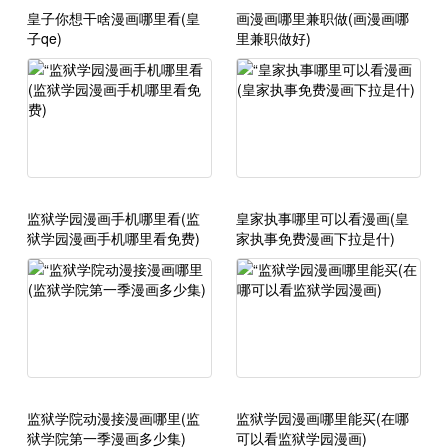
皇子你想干啥漫画哪里看(皇
画漫画哪里兼职做(画漫画哪
子qe)
里兼职做好)
监狱学园漫画手机哪里看(监
皇家执事哪里可以看漫画(皇
狱学园漫画手机哪里看免费)
家执事免费漫画下拉是什)
监狱学院动漫接漫画哪里(监
监狱学园漫画哪里能买(在哪
狱学院第一季漫画多少集)
可以看监狱学园漫画)