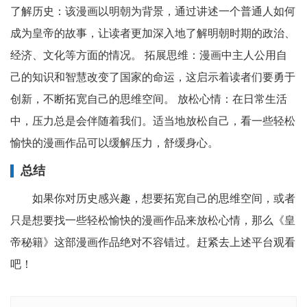
了解历史：该漫画以明朝为背景，通过讲述一个普通人如何
成为皇帝的故事，让读者更加深入地了解明朝时期的政治、
经济、文化等方面的情况。 拓展思维：漫画中主人公用自
己的知识和智慧改变了国家的命运，这启示着读者们要勇于
创新，不断拓宽自己的思维空间。 放松心情：在日常生活
中，压力总是会伴随着我们。适当地放松自己，看一些轻松
愉快的漫画作品可以缓解压力，舒缓身心。
总结
如果你对历史感兴趣，想要拓宽自己的思维空间，或者
只是想要找一些轻松愉快的漫画作品来放松心情，那么《皇
帝秘籍》这部漫画作品绝对不容错过。赶紧去上述平台观看
吧！