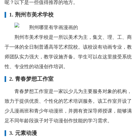
呢？以下是一些值得推荐的地方。
1. 荆州市美术学校
荆州市美术学校是一所以美术为主，集文、理、工、商
于一体的全日制普通高等艺术院校。该校设有动画专业，教
师团队实力强大，教学设施齐备。学生可以在这里接受系统
性、专业性的动漫创作培训。
2. 青春梦想工作室
青春梦想工作室是一家以少儿为主要服务对象的机构，
致力于提供优质、个性化的艺术培训服务。该工作室开设了
少儿漫画班和青少年动漫班，并拥有资深导师授课，能够满
足不同年龄段孩子对于动漫创作技能的学习需求。
3. 元素动漫