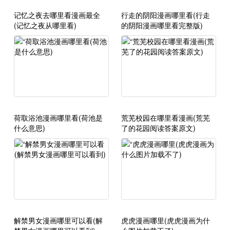
记忆之夜去哪里看漫画最全
行走的阴阳漫画哪里看(行走
(记忆之夜从哪里看)
的阴阳漫画哪里看完整版)
荷取浴池漫画哪里看(荷池是
荒芜校园在哪里看漫画(荒芜
什么意思)
了的花园阅读答案原文)
解禁男女漫画哪里可以看(解
虎虎漫画哪里(虎虎漫画为什