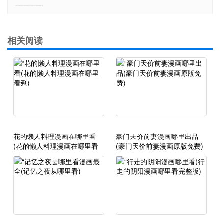
郑重声明：本文版权归原作者所有，转载文章仅为传播更多信息之目的，如有侵权行为，请第一时间联系我们修改或删除，多谢。
相关阅读
花的懒人料理漫画在哪里看
豪门天价前妻漫画哪里出品
(花的懒人料理漫画在哪里看
(豪门天价前妻漫画原版免费)
到)