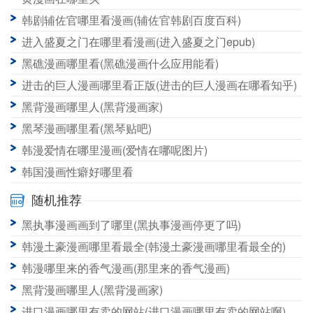
韩剧辅佐官哪里看漫画(辅佐官韩剧百度百科)
进入盛夏之门在哪里看漫画(进入盛夏之门epub)
黑礁漫画哪里看(黑礁漫画什么应用能看)
进击的巨人漫画哪里看正版(进击的巨人漫画在哪看知乎)
黑背漫画哪里人(黑背漫画家)
黑琴漫画哪里看(黑琴贴吧)
韩漫爱情在哪里漫画(爱情在哪呢图片)
韩国漫画性癖好哪里看
随机推荐
黑执事漫画画到了哪里(黑执事漫画停更了吗)
韩漫土豪漫画哪里看最全(韩漫土豪漫画哪里看最全的)
韩漫哪里来的香气漫画(那里来的香气漫画)
黑背漫画哪里人(黑背漫画家)
进口漫画哪里有卖的网站(进口漫画哪里有卖的网站啊)