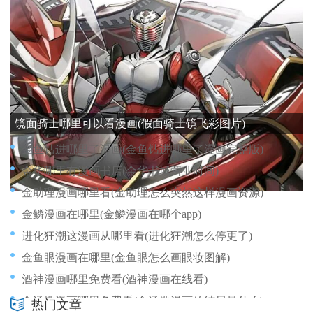
金牌助理漫画哪里可以看(金牌助理动漫剧)
金沙洲哪里可以学漫画(金沙洲哪里可以学漫画的)
金桔漫画公司在哪里(金桔漫画免费入口二维码)
进化狂潮在哪里看漫画(进化狂潮在哪里看漫画免费)
镜面骑士哪里可以看漫画(假面骑士镜飞彩图片)
金鱼钻进哪里了漫画(金鱼钻进哪里了漫画完整版)
金华哪里有漫画书店(金华书城营业时间)
金助理漫画哪里看(金助理怎么突然这样漫画资源)
金鳞漫画在哪里(金鳞漫画在哪个app)
进化狂潮这漫画从哪里看(进化狂潮怎么停更了)
金鱼眼漫画在哪里(金鱼眼怎么画眼妆图解)
酒神漫画哪里免费看(酒神漫画在线看)
金汤匙漫画哪里免费看(金汤匙漫画的结局是什么)
热门文章