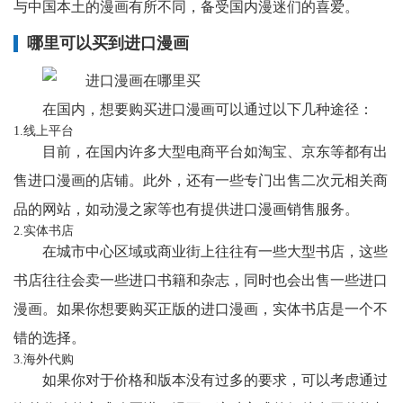
与中国本土的漫画有所不同，备受国内漫迷们的喜爱。
哪里可以买到进口漫画
在国内，想要购买进口漫画可以通过以下几种途径：
1.线上平台
目前，在国内许多大型电商平台如淘宝、京东等都有出
售进口漫画的店铺。此外，还有一些专门出售二次元相关商
品的网站，如动漫之家等也有提供进口漫画销售服务。
2.实体书店
在城市中心区域或商业街上往往有一些大型书店，这些
书店往往会卖一些进口书籍和杂志，同时也会出售一些进口
漫画。如果你想要购买正版的进口漫画，实体书店是一个不
错的选择。
3.海外代购
如果你对于价格和版本没有过多的要求，可以考虑通过