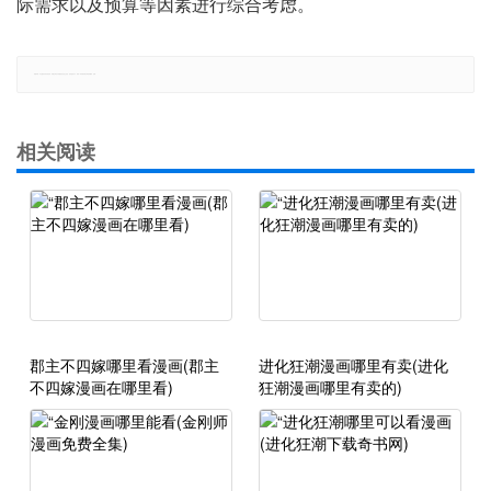
际需求以及预算等因素进行综合考虑。
郑重声明：本文版权归原作者所有，转载文章仅为传播更多信息之目的，如有侵权行为，请第一时间联系我们修改或删除，多谢。
相关阅读
郡主不四嫁哪里看漫画(郡主
进化狂潮漫画哪里有卖(进化
不四嫁漫画在哪里看)
狂潮漫画哪里有卖的)