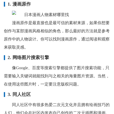
1. 漫画原作
漫画原作是最直接也是最可信的素材来源，如果你想要
创作与某部漫画风格相似的角色，那么最好的方法就是参考
原作中的人物设计。你可以找到漫画原作，通过阅读和观察
来获取灵感。
2. 网络图片搜索引擎
像Google、百度等搜索引擎都提供了图片搜索功能，只
需要输入关键词就能找到与之相关的海量图片资源。当然，
在使用这些图片时，一定要注意版权问题。
3. 同人社区
同人社区中有很多热爱二次元文化并且拥有绘画技巧的
人们，他们会在社区内发布自己创作的二次元插图和漫画。