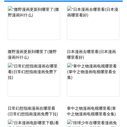
撒野漫画更新到哪里了(撒野
日本漫画去哪里看(日本漫画
漫画叫什么)
哪里看好)
日常幻想指南漫画在哪里看
掌中之物漫画电视哪里看(掌
(日常幻想指南漫画免费下拉)
中之物漫画电视哪里看全集)