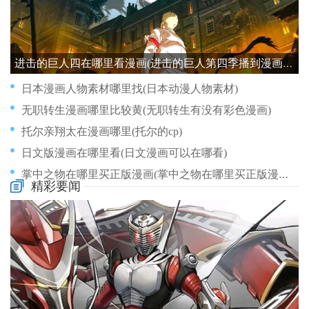
进击的巨人四在哪里看漫画(进击的巨人第四季播到漫画哪里)
日本漫画人物素材哪里找(日本动漫人物素材)
无职转生漫画哪里比较黄(无职转生有没有彩色漫画)
托尔亲翔太在漫画哪里(托尔的cp)
日文版漫画在哪里看(日文漫画可以在哪看)
掌中之物在哪里买正版漫画(掌中之物在哪里买正版漫画软件)
精彩要闻
无删减纯爱漫画哪里看呀(无删减纯爱漫画哪里看呀免费)
拳皇漫画哪里可以看动漫(拳皇正版漫画在哪看)
日本漫画软件该去哪里下(日本漫画app有哪些2019)
拯救计划漫画在哪里能看(拯救计划汉化下载)
指尖的花在哪里看漫画全集(指尖花图片大全)