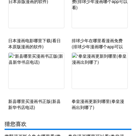
日本漫画电影哪里下载(看日
排球少年在哪里看漫画免费
本原版漫画的软件)
(排球少年漫画哪个app可以
看)
新县哪里买漫画书正版(新县
拳皇漫画更新到哪里(拳皇漫
新华书店电话)
画出到哪了)
猜您喜欢