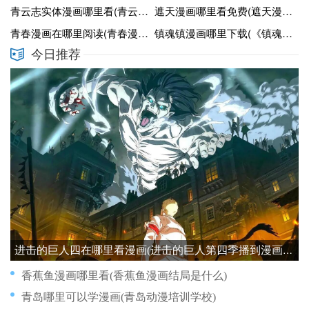
青云志实体漫画哪里看(青云志官方)
遮天漫画哪里看免费(遮天漫画哪里看免费的)
青春漫画在哪里阅读(青春漫画台)
镇魂镇漫画哪里下载(《镇魂》漫画全集)
今日推荐
进击的巨人四在哪里看漫画(进击的巨人第四季播到漫画哪里)
香蕉鱼漫画哪里看(香蕉鱼漫画结局是什么)
青岛哪里可以学漫画(青岛动漫培训学校)