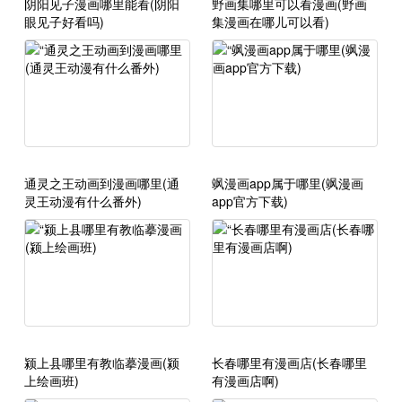
阴阳见子漫画哪里能看(阴阳
野画集哪里可以看漫画(野画
眼见子好看吗)
集漫画在哪儿可以看)
通灵之王动画到漫画哪里(通
飒漫画app属于哪里(飒漫画
灵王动漫有什么番外)
app官方下载)
颍上县哪里有教临摹漫画(颍
长春哪里有漫画店(长春哪里
上绘画班)
有漫画店啊)