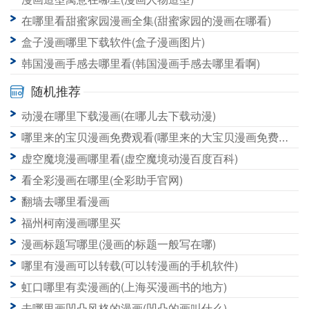
在哪里看甜蜜家园漫画全集(甜蜜家园的漫画在哪看)
盒子漫画哪里下载软件(盒子漫画图片)
韩国漫画手感去哪里看(韩国漫画手感去哪里看啊)
随机推荐
动漫在哪里下载漫画(在哪儿去下载动漫)
哪里来的宝贝漫画免费观看(哪里来的大宝贝漫画免费全集154)
虚空魔境漫画哪里看(虚空魔境动漫百度百科)
看全彩漫画在哪里(全彩助手官网)
翻墙去哪里看漫画
福州柯南漫画哪里买
漫画标题写哪里(漫画的标题一般写在哪)
哪里有漫画可以转载(可以转漫画的手机软件)
虹口哪里有卖漫画的(上海买漫画书的地方)
去哪里画凹凸风格的漫画(凹凸的画叫什么)