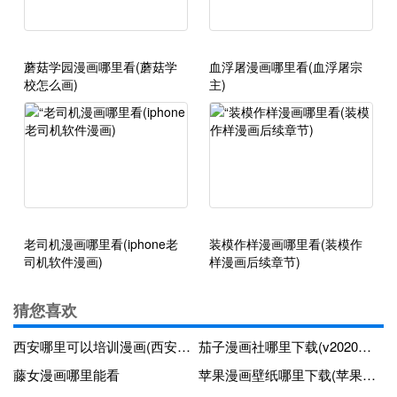
蘑菇学园漫画哪里看(蘑菇学
血浮屠漫画哪里看(血浮屠宗
校怎么画)
主)
老司机漫画哪里看(iphone老
装模作样漫画哪里看(装模作
司机软件漫画)
样漫画后续章节)
猜您喜欢
西安哪里可以培训漫画(西安动漫培训学校)
茄子漫画社哪里下载(v2020茄子漫画社的下载)
藤女漫画哪里能看
苹果漫画壁纸哪里下载(苹果动漫壁纸app)