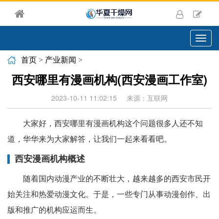
切
换
导
首页
>
产业新闻
>
航
西安哪里有漫画机构(西安漫画工作室)
2023-10-11 11:02:15
来源：互联网
大家好，西安哪里有漫画机构这个问题很多人还不知
道，华华来为大家解答，让我们一起来看看吧。
西安漫画机构概述
随着国内动漫产业的不断壮大，越来越多的西安市民开
始关注和热爱动漫文化。于是，一些专门从事动漫创作、出
版和推广的机构应运而生。