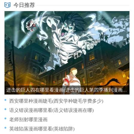
今日推荐
进击的巨人四在哪里看漫画(进击的巨人第四季播到漫画哪里)
西安哪里种漫画睫毛(西安学种睫毛学费多少)
语义错误漫画哪里看(语义错误漫画在哪)
老师别射哪里漫画
英雄陷落漫画哪里看(英雄陷阱)