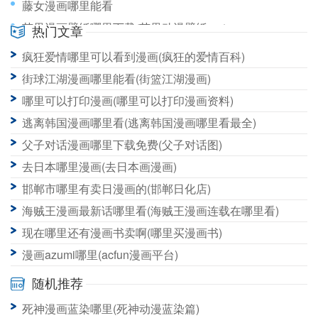
藤女漫画哪里能看
苹果漫画壁纸哪里下载(苹果动漫壁纸app)
热门文章
腾讯漫画在哪里(腾讯漫画在哪里看更新时间)
疯狂爱情哪里可以看到漫画(疯狂的爱情百科)
芜湖哪里可以买到漫画(芜湖哪里可以买到漫画卡片)
街球江湖漫画哪里能看(街篮江湖漫画)
哪里可以打印漫画(哪里可以打印漫画资料)
逃离韩国漫画哪里看(逃离韩国漫画哪里看最全)
父子对话漫画哪里下载免费(父子对话图)
去日本哪里漫画(去日本画漫画)
邯郸市哪里有卖日漫画的(邯郸日化店)
海贼王漫画最新话哪里看(海贼王漫画连载在哪里看)
现在哪里还有漫画书卖啊(哪里买漫画书)
漫画azumi哪里(acfun漫画平台)
随机推荐
死神漫画蓝染哪里(死神动漫蓝染篇)