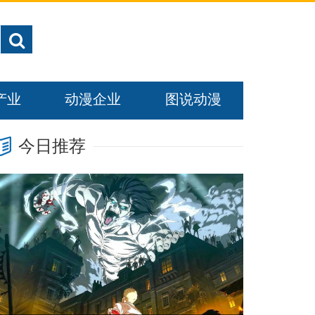
产业
动漫企业
图说动漫
今日推荐