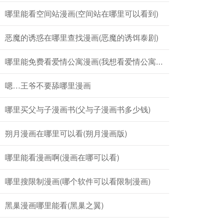
哪里能看空间站漫画(空间站在哪里可以看到)
恶魔的诱惑在哪里查找漫画(恶魔的诱饵泰剧)
哪里能免费看爱情公寓漫画(我想看爱情公寓漫画)
嗯…王爷不要舔哪里漫画
哪里买父与子漫画书(父与子漫画书多少钱)
朔月漫画在哪里可以看(朔月漫画版)
哪里能看漫画啊(漫画在哪可以看)
哪里搜限制漫画(哪个软件可以看限制漫画)
黑巢漫画哪里能看(黑巢之翼)