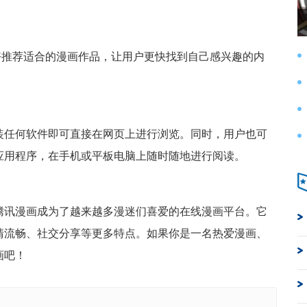
好推荐适合的漫画作品，让用户更快找到自己感兴趣的内
装任何软件即可直接在网页上进行浏览。同时，用户也可
应的移动端应用程序，在手机或平板电脑上随时随地进行阅读。
腾讯漫画成为了越来越多漫迷们喜爱的在线漫画平台。它
清流畅、社交分享等更多特点。如果你是一名热爱漫画、
画吧！