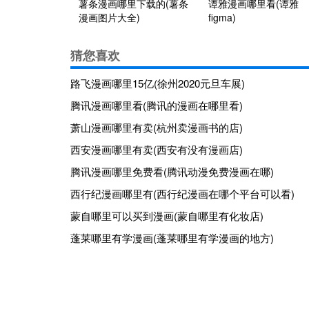
薯条漫画哪里下载的(薯条
谭雅漫画哪里看(谭雅
漫画图片大全)
figma)
猜您喜欢
路飞漫画哪里15亿(徐州2020元旦车展)
腾讯漫画哪里看(腾讯的漫画在哪里看)
萧山漫画哪里有卖(杭州卖漫画书的店)
西安漫画哪里有卖(西安有没有漫画店)
腾讯漫画哪里免费看(腾讯动漫免费漫画在哪)
西行纪漫画哪里有(西行纪漫画在哪个平台可以看)
蒙自哪里可以买到漫画(蒙自哪里有化妆店)
蓬莱哪里有学漫画(蓬莱哪里有学漫画的地方)