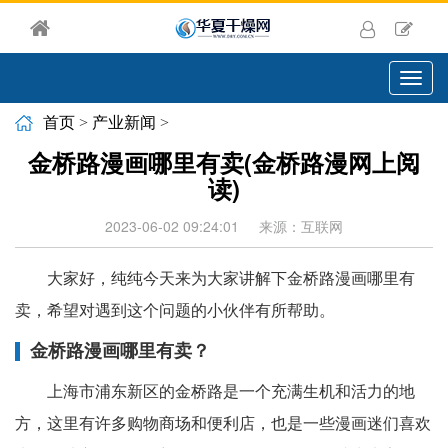
切
换
导
首页
>
产业新闻
>
航
金桥路漫画哪里有卖(金桥路漫网上阅
读)
2023-06-02 09:24:01
来源：互联网
大家好，纯纯今天来为大家讲解下金桥路漫画哪里有
卖，希望对遇到这个问题的小伙伴有所帮助。
金桥路漫画哪里有卖？
上海市浦东新区的金桥路是一个充满生机和活力的地
方，这里有许多购物商场和便利店，也是一些漫画迷们喜欢