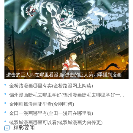
进击的巨人四在哪里看漫画(进击的巨人第四季播到漫画哪里)
金桥路漫画哪里有卖(金桥路漫网上阅读)
锦州漫画睫毛去哪里学好(锦州漫画睫毛去哪里学好一点)
金刚师篇漫画哪里看(金刚师傅)
金田一漫画哪里有(金田一漫画在哪里看)
镜双城漫画哪里可以看(镜双城漫画为何停更)
精彩要闻
金庸武侠漫画哪里买(金庸武侠小说漫画)