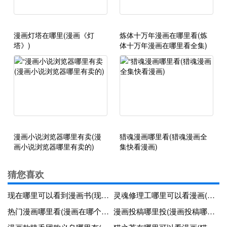
漫画灯塔在哪里(漫画《灯
炼体十万年漫画在哪里看(炼
塔》)
体十万年漫画在哪里看全集)
漫画小说浏览器哪里有卖(漫
猎魂漫画哪里看(猎魂漫画全
画小说浏览器哪里有卖的)
集快看漫画)
猜您喜欢
现在哪里可以看到漫画书(现在漫画在哪里看)
灵魂修理工哪里可以看漫画(灵魂修理工在哪里看)
热门漫画哪里看(漫画在哪个网站看好)
漫画投稿哪里投(漫画投稿哪里投最好)