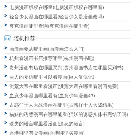
电脑漫画版权在哪里(电脑漫画版权在哪里看)
轻音少女漫画在哪里看(轻音少女是漫画改吗)
夸克漫画哪里看啊(夸克漫画在哪里看)
随机推荐
画漫画要从哪里画(画漫画怎么入门)
杭州看漫画书店推荐哪里(杭州漫画书吧)
贵州漫画书店在哪里买到(贵州漫画书店在哪里买到书)
巨人的复仇哪里可以看漫画(巨人复仇记)
洪荒大帝在哪里看漫画(洪荒大帝在哪里看漫画免费)
血意少年漫画哪里看有(血意少年漫画43)
古惑仔千人大战漫画在哪里(古惑仔千人大战结果)
猫妖的诱惑漫画在哪里能看(猫妖的诱惑实体书完结了吗)
遗失的诺言哪里看漫画(遗忘的诺言)
香港哪里有卖漫画(香港哪里买漫画)