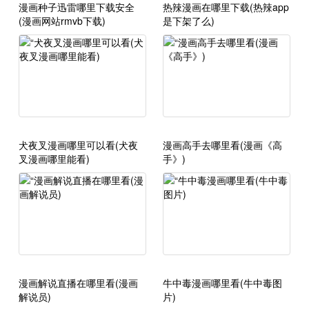
漫画种子迅雷哪里下载安全
热辣漫画在哪里下载(热辣app
(漫画网站rmvb下载)
是下架了么)
犬夜叉漫画哪里可以看(犬夜
漫画高手去哪里看(漫画《高
叉漫画哪里能看)
手》)
漫画解说直播在哪里看(漫画
牛中毒漫画哪里看(牛中毒图
解说员)
片)