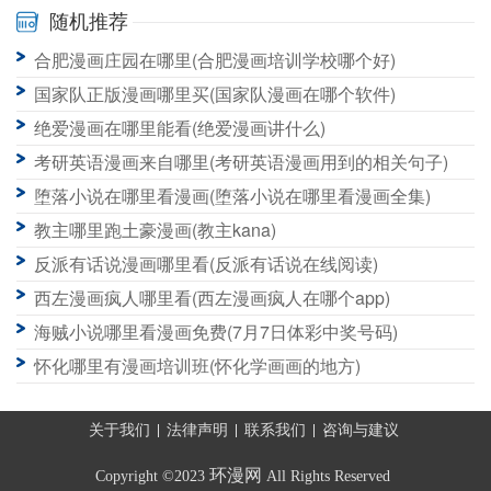
随机推荐
合肥漫画庄园在哪里(合肥漫画培训学校哪个好)
国家队正版漫画哪里买(国家队漫画在哪个软件)
绝爱漫画在哪里能看(绝爱漫画讲什么)
考研英语漫画来自哪里(考研英语漫画用到的相关句子)
堕落小说在哪里看漫画(堕落小说在哪里看漫画全集)
教主哪里跑土豪漫画(教主kana)
反派有话说漫画哪里看(反派有话说在线阅读)
西左漫画疯人哪里看(西左漫画疯人在哪个app)
海贼小说哪里看漫画免费(7月7日体彩中奖号码)
怀化哪里有漫画培训班(怀化学画画的地方)
关于我们
法律声明
联系我们
咨询与建议
环漫网
Copyright ©2023
All Rights Reserved