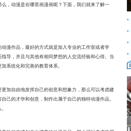
那么，动漫是在哪里画漫画呢？下面，我们就来了解一
的动漫作品，最好的方式就是加入专业的工作室或者学
巧指导，并且与其他有相同梦想的人交流经验和心得。当
更加系统化和完善的教育体系。
要更加自由地发挥自己的创意和想象力，那么可以考虑建
挥自己的才华和创意，制作出属于自己的独特动漫作品。
入。