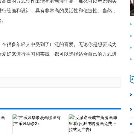
最高效的方式创作出漂亮的动漫作品，那么可以考虑购买
进行绘画和设计，具有非常高的灵活性和便捷性。当然，
合。
，在很多年轻人中受到了广泛的喜爱。无论你是想要成为
余爱好来进行学习和实践，都可以选择适合自己的方式进