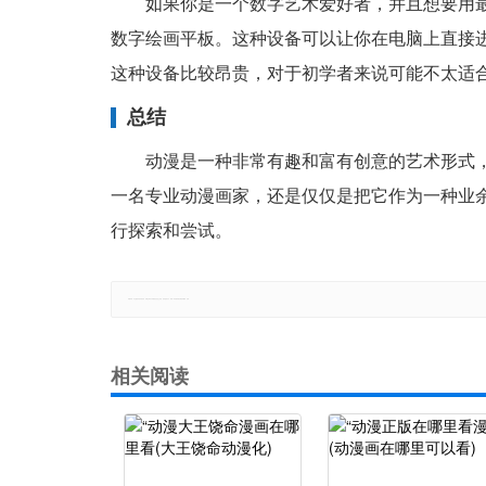
如果你是一个数字艺术爱好者，并且想要用
数字绘画平板。这种设备可以让你在电脑上直接
这种设备比较昂贵，对于初学者来说可能不太适
总结
动漫是一种非常有趣和富有创意的艺术形式
一名专业动漫画家，还是仅仅是把它作为一种业
行探索和尝试。
郑重声明：本文版权归原作者所有，转载文章仅为传播更多信息之目的，如有侵权行为，请第一时间联系我们修改或删除，多谢。
相关阅读