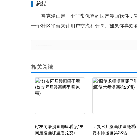
总结
夸克漫画是一个非常优秀的国产漫画软件，
一个社区平台来让用户交流和分享。如果你喜欢看
郑重声明：本文版权归原作者所有，转载文章仅为传播更多信息之目的，如有侵权行为，请第一时间联系我们修改或删除，多谢。
相关阅读
好友同居漫画哪里看(好友
回复术师漫画哪里能看(
同居漫画哪里看免费)
复术师漫画第28话)