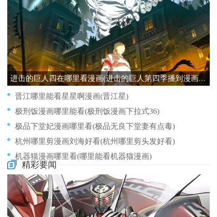
进击的巨人四在哪里看漫画(进击的巨人第四季播到漫画哪里)
晋江哪里能看星星啊漫画(晋江星)
极刑饭漫画哪里能看(极刑饭漫画下拉式36)
极品下堂妃漫画哪里看(极品无良下堂妻有点毒)
杭州哪里剪漫画刘海好看(杭州哪里剪头发好看)
机器猫漫画哪里看(哪里能看机器猫漫画)
精彩要闻
杭州儿童哪里学漫画(杭州儿童哪里学漫画比较好)
杭州漫画小镇在哪里呀(杭州漫画公司都有哪些)
机器娃娃漫画在哪里看(机器娃娃漫画可以看的软件)
杰克在哪里漫画(杰克28集)